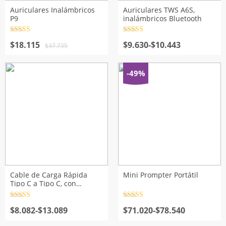
Auriculares Inalámbricos
Auriculares TWS A6S,
P9
inalámbricos Bluetooth
Valorado
Valorado
El
El
con
4.5
de
Rango
con
4.5
de
$
18.115
$
9.630
-
$
10.443
$
37.735
5
5
precio
precio
de
original
actual
precios:
era:
es:
desde
-49%
$37.735.
$18.115.
$9.630
hasta
$10.443
Cable de Carga Rápida
Mini Prompter Portátil
Tipo C a Tipo C, con
Pantalla Digital
Valorado
Valorado
Rango
con
4.5
de
Rango
con
4.5
de
$
8.082
-
$
13.089
$
71.020
-
$
78.540
5
5
de
de