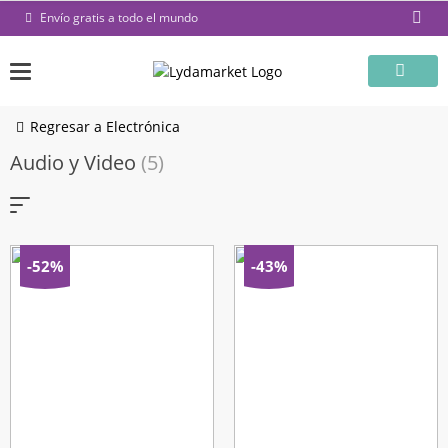
Saltar
Envío gratis a todo el mundo
al
contenido
Regresar a Electrónica
Audio y Video
(5)
-52%
-43%