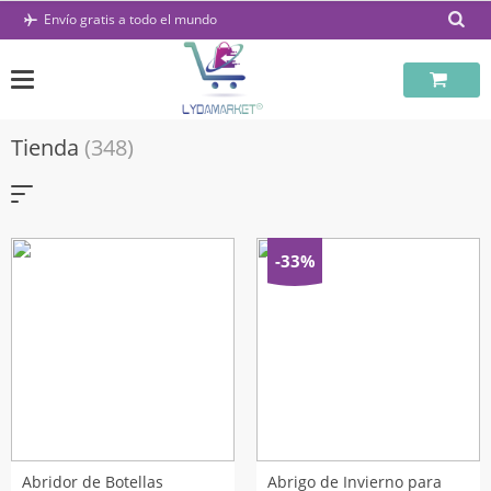
Saltar
Envío gratis a todo el mundo
al
contenido
Tienda
(348)
-33%
Abridor de Botellas
Abrigo de Invierno para