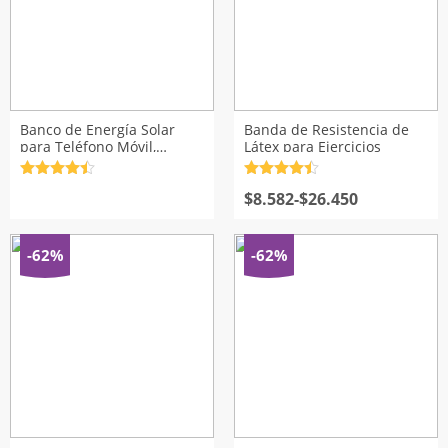
Banco de Energía Solar
Banda de Resistencia de
para Teléfono Móvil,
Látex para Ejercicios
Resistente al Agua
Valorado
Valorado
Rango
con
4.5
de
con
$
8.582
4.5
de
-
$
26.450
5
5
de
precios:
desde
-62%
-62%
$8.582
hasta
$26.450