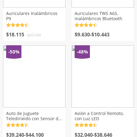
Auriculares Inalámbricos
Auriculares TWS A6S,
P9
inalámbricos Bluetooth
Valorado
Valorado
El
El
Rango
con
$
18.115
4.5
de
con
$
9.630
4.5
de
-
$
10.443
$
37.735
5
5
precio
precio
de
original
actual
precios:
era:
es:
desde
-50%
-48%
$37.735.
$18.115.
$9.630
hasta
$10.443
Auto de Juguete
Avión a Control Remoto,
Teledirigido con Sensor de
con Luz LED
Gestos
Valorado
Valorado
Rango
Rango
con
$
39.240
4.5
de
-
$
44.100
con
$
32.040
4.5
de
-
$
38.646