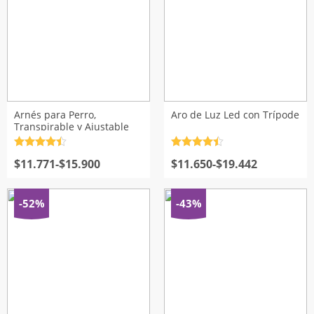
hasta
$22.280
Arnés para Perro,
Aro de Luz Led con Trípode
Transpirable y Ajustable
Valorado
Valorado
Rango
Rango
con
$
11.771
4.5
de
-
$
15.900
con
$
11.650
4.5
de
-
$
19.442
5
5
de
de
precios:
precios:
desde
desde
-52%
-43%
$11.771
$11.650
hasta
hasta
$15.900
$19.442