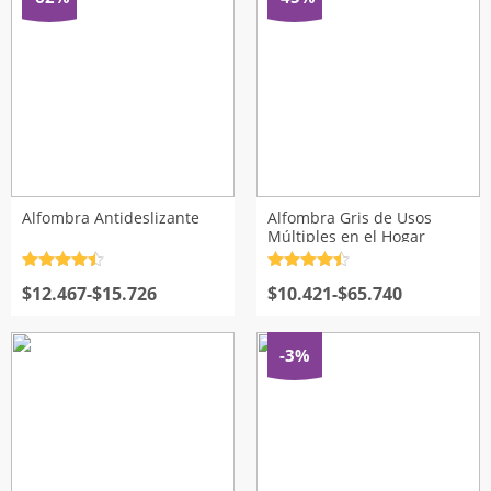
$69.759.
$36.900.
$27.400
hasta
$33.660
Alfombra Antideslizante
Alfombra Gris de Usos
Múltiples en el Hogar
Valorado
Valorado
Rango
Rango
con
$
12.467
4.5
de
-
$
15.726
con
$
10.421
4.5
de
-
$
65.740
5
5
de
de
precios:
precios:
desde
desde
-3%
$12.467
$10.421
hasta
hasta
$15.726
$65.740