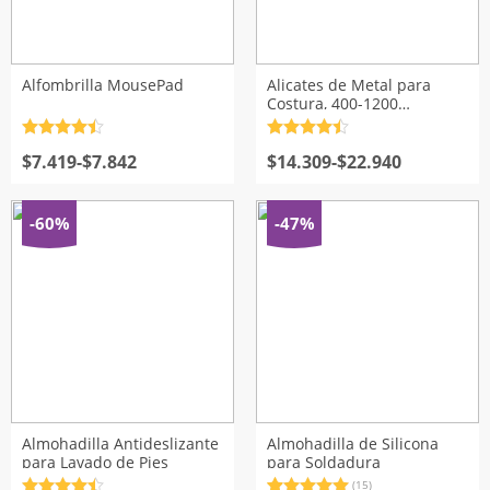
Alfombrilla MousePad
Alicates de Metal para
Costura, 400-1200
unidades
Valorado
Valorado
Rango
Rango
con
$
7.419
4.5
de
-
$
7.842
con
$
14.309
4.5
de
-
$
22.940
5
5
de
de
precios:
precios:
desde
desde
-60%
-47%
$7.419
$14.309
hasta
hasta
$7.842
$22.940
Almohadilla Antideslizante
Almohadilla de Silicona
para Lavado de Pies
para Soldadura
(15)