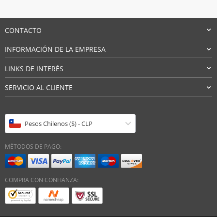
original
actual
era:
es:
$179.042.
$83.810.
CONTACTO
INFORMACIÓN DE LA EMPRESA
LINKS DE INTERÉS
SERVICIO AL CLIENTE
Pesos Chilenos ($) - CLP
MÉTODOS DE PAGO:
COMPRA CON CONFIANZA: