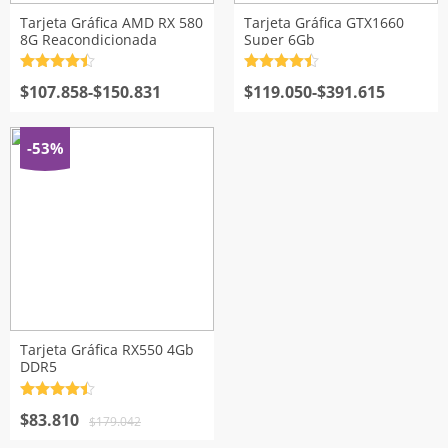
Tarjeta Gráfica AMD RX 580
Tarjeta Gráfica GTX1660
8G Reacondicionada
Super 6Gb
Valorado
Valorado
Rango
Rango
con
$
107.858
4.5
de
-
$
150.831
con
$
119.050
4.5
de
-
$
391.615
5
5
de
de
precios:
precios:
desde
desde
-53%
$107.858
$119.050
hasta
hasta
$150.831
$391.615
Tarjeta Gráfica RX550 4Gb
DDR5
Valorado
El
El
con
$
83.810
4.5
de
$
179.042
5
precio
precio