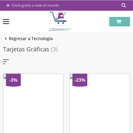
Saltar
Envío gratis a todo el mundo
al
contenido
Regresar a Tecnología
Tarjetas Gráficas
(3)
-3%
-23%