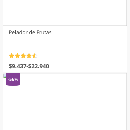
Pelador de Frutas
Valorado
Rango
$
9.437
-
$
22.940
con
4.5
de
de 5
precios:
-56%
desde
$9.437
hasta
$22.940