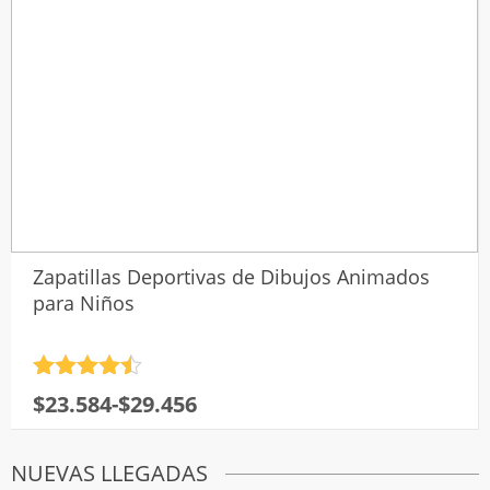
Zapatillas Deportivas de Dibujos Animados
para Niños
Valorado
Rango
$
23.584
-
$
29.456
con
4.5
de
de 5
precios:
NUEVAS LLEGADAS
desde