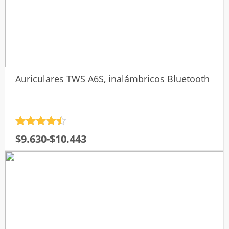
Auriculares TWS A6S, inalámbricos Bluetooth
Valorado
Rango
$
9.630
-
$
10.443
con
4.5
de
de 5
precios:
desde
$9.630
hasta
$10.443