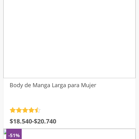
Body de Manga Larga para Mujer
Valorado
Rango
$
18.540
-
$
20.740
con
4.5
de
de 5
precios:
-51%