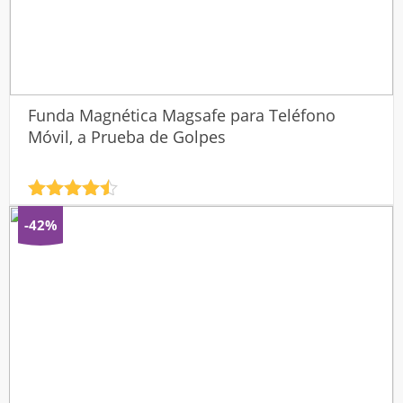
Funda Magnética Magsafe para Teléfono
Móvil, a Prueba de Golpes
Valorado
con
4.5
-42%
de 5