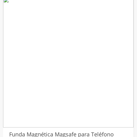
precios:
desde
$20.917
hasta
$21.579
Funda Magnética Magsafe para Teléfono