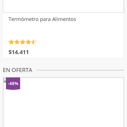
Termómetro para Alimentos
Valorado
$
14.411
con
4.5
de 5
EN OFERTA
-48%