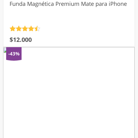
Funda Magnética Premium Mate para iPhone
Valorado
$
12.000
con
4.5
de 5
-43%