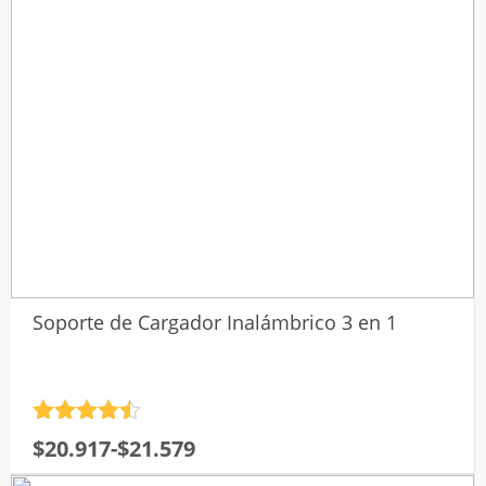
Soporte de Cargador Inalámbrico 3 en 1
Valorado
Rango
$
20.917
-
$
21.579
con
4.5
de
de 5