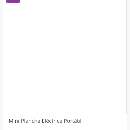
desde
$18.540
hasta
$20.740
Mini Plancha Eléctrica Portátil