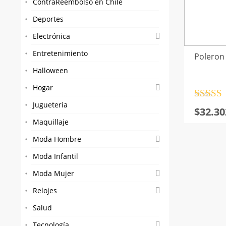
ContraReembolso en Chile
Deportes
Electrónica
Entretenimiento
Poleron
Halloween
Hogar
Valorad
Jugueteria
$
32.30
con
4.5
5
Maquillaje
Moda Hombre
Moda Infantil
Moda Mujer
Relojes
Salud
Tecnología