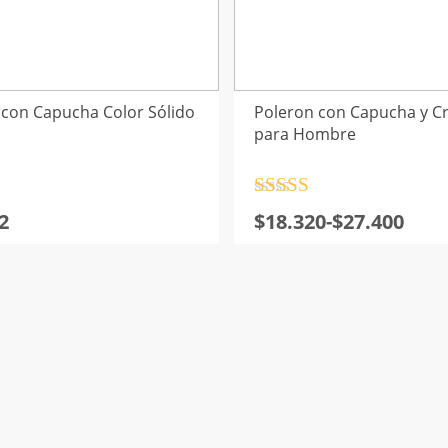
 con Capucha Color Sólido
Poleron con Capucha y C
para Hombre
o
Valorado
Rango
2
$
18.320
-
$
27.400
de
con
4.5
de
de
5
precios:
desde
$18.320
hasta
$27.400