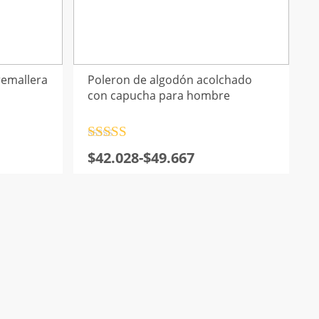
remallera
Poleron de algodón acolchado
con capucha para hombre
Valorado
Rango
$
42.028
-
$
49.667
con
4.5
de
de
5
precios:
desde
$42.028
hasta
$49.667