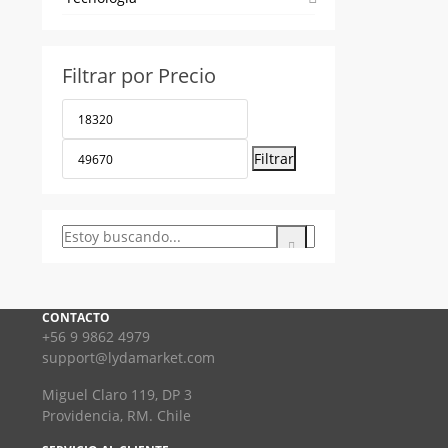
Filtrar por Precio
Precio
Precio
mínimo
máximo
Filtrar
CONTACTO
+56 9 9862 4979
support@lydamarket.com
Miguel Claro 119, DP 3
Providencia, RM. Chile