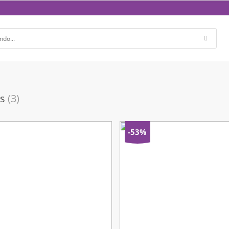
s
(3)
-53%