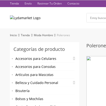
Saltar
Tienda
Envío
Rastrear Tu Orden
Contacto
al
contenido
Inicio
Tienda
Moda Hombre
Polerones
Polerone
Categorías de producto
Accesorios para Celulares
Accesorios para Consolas
Artículos para Mascotas
Belleza y Cuidado Personal
Bisutería
Bolsos y Mochilas