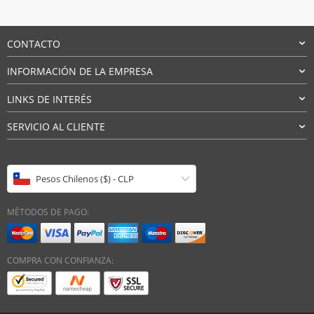
precios:
desde
$22.460
CONTACTO
hasta
$27.780
INFORMACIÓN DE LA EMPRESA
LINKS DE INTERÉS
SERVICIO AL CLIENTE
Pesos Chilenos ($) - CLP
MÉTODOS DE PAGO:
COMPRA CON CONFIANZA: