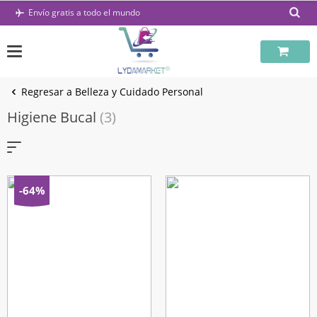
Saltar
Envío gratis a todo el mundo
al
contenido
Regresar a Belleza y Cuidado Personal
Higiene Bucal
(3)
-64%