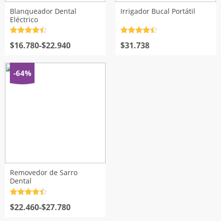
Blanqueador Dental
Irrigador Bucal Portátil
Eléctrico
Valorado
Valorado
Rango
con
$
16.780
4.5
de
-
$
22.940
con
$
31.738
4.5
de
5
5
de
precios:
desde
-64%
$16.780
hasta
$22.940
Removedor de Sarro
Dental
Valorado
Rango
con
$
22.460
4.5
de
-
$
27.780
5
de