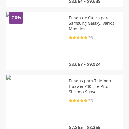
Rango
$
8.864
-
$
9.689
de
precios:
desde
-26%
Funda de Cuero para
$8.864
Samsung Galaxy, Varios
hasta
Modelos
$9.689
(14)
Valorado
14
con
5.00
de
5 en base
a
valoraciones
de clientes
Rango
$
8.667
-
$
9.924
de
precios:
desde
Fundas para Teléfono
$8.667
Huawei P30 Lite Pro,
hasta
Silicona Suave
$9.924
(13)
Valorado
13
con
5.00
de
5 en base
a
valoraciones
de clientes
Rango
$
7.865
-
$
8.255