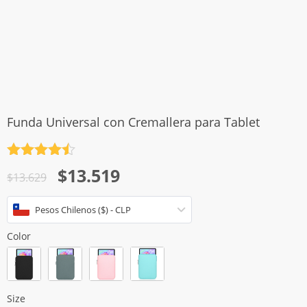
Funda Universal con Cremallera para Tablet
Valorado
El
El
$
13.519
con
4.5
$
13.629
de 5
precio
precio
Pesos Chilenos ($) - CLP
original
actual
era:
es:
Color
$13.629.
$13.519.
Size