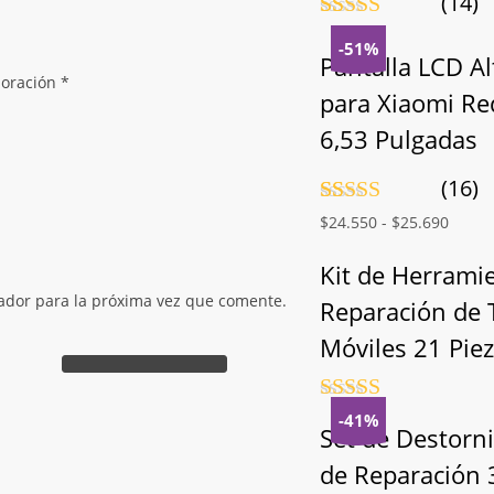
(14)
Valorado
14
con
5.00
de
-51%
Pantalla LCD Al
5 en base a
loración
*
valoraciones
para Xiaomi Re
de clientes
6,53 Pulgadas
(16)
Valorado
16
Rango
$
24.550
-
$
25.690
con
4.81
de
de
5 en base a
precio
Kit de Herrami
valoraciones
desde
de clientes
ador para la próxima vez que comente.
Reparación de 
$24.5
hasta
Móviles 21 Pie
$25.6
Valorado
-41%
con
4.5
de
Set de Destorni
5
de Reparación 