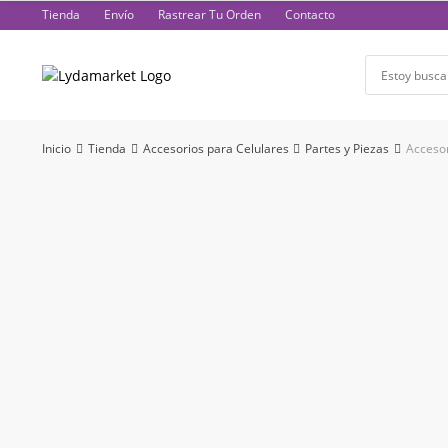
Saltar
Tienda
Envío
Rastrear Tu Orden
Contacto
al
contenido
Inicio
Tienda
Accesorios para Celulares
Partes y Piezas
Accesor
-47%