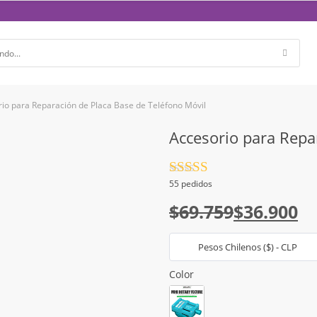
io para Reparación de Placa Base de Teléfono Móvil
Accesorio para Repa
Valorado
55 pedidos
con
4.5
de
El
El
5
$
69.759
$
36.900
precio
precio
Pesos Chilenos ($) - CLP
original
actual
era:
es:
Color
$69.759.
$36.900.