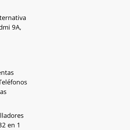
ternativa
dmi 9A,
s:
entas
Teléfonos
50
zas
90
lladores
32 en 1