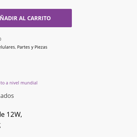
ÑADIR AL CARRITO
0
elulares
,
Partes y Piezas
ito a nivel mundial
nados
de 12W,
g