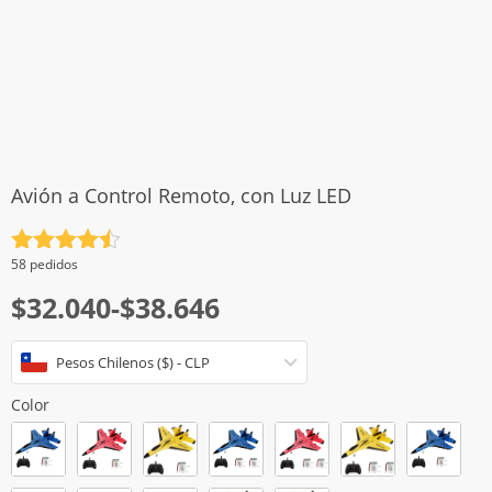
Avión a Control Remoto, con Luz LED
Valorado
58 pedidos
con
4.5
Rango
$
32.040
-
$
38.646
de 5
de
Pesos Chilenos ($) - CLP
precios:
desde
Color
$32.040
hasta