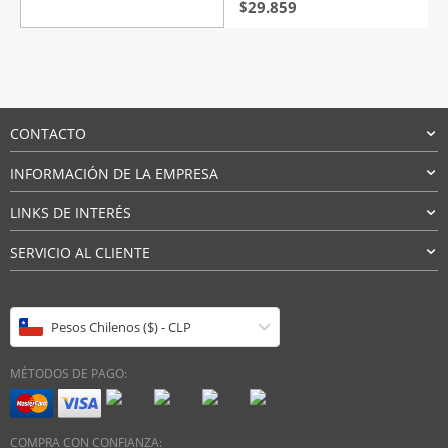
El
El
$
29.859
precio
precio
original
actual
era:
es:
$63.047.
$29.859.
CONTACTO
INFORMACIÓN DE LA EMPRESA
LINKS DE INTERÉS
SERVICIO AL CLIENTE
Pesos Chilenos ($) - CLP
MÉTODOS DE PAGO:
COMPRA CON CONFIANZA: