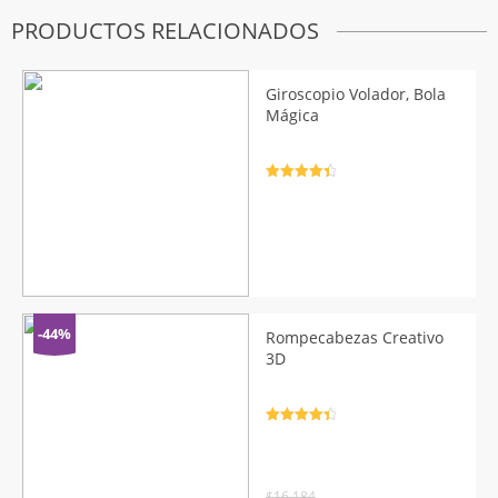
PRODUCTOS RELACIONADOS
Giroscopio Volador, Bola
Mágica
Valorado
con
4.5
de
5
-44%
Rompecabezas Creativo
3D
Valorado
con
4.5
de
5
$
16.184