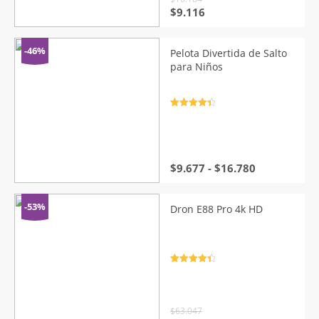
El
El
$
9.116
precio
precio
original
actual
era:
es:
-46%
Pelota Divertida de Salto
$16.184.
$9.116.
para Niños
Valorado
con
4.5
de
5
Rango
$
9.677
-
$
16.780
de
precios:
desde
-53%
Dron E88 Pro 4k HD
$9.677
hasta
$16.780
Valorado
con
4.5
de
5
$
63.047