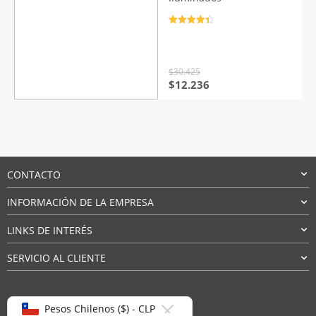
$8.798
Valorado
con
4.5
de
5
$
30.425
El
El
$
12.236
precio
precio
original
actual
era:
es:
$30.425.
$12.236.
CONTACTO
INFORMACIÓN DE LA EMPRESA
LINKS DE INTERÉS
SERVICIO AL CLIENTE
Pesos Chilenos ($) - CLP