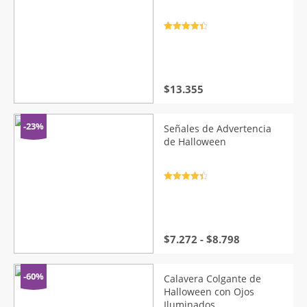
Valorado
con
4.5
de
5
$
13.355
-23%
Señales de Advertencia
de Halloween
Valorado
con
4.5
de
5
Rango
$
7.272
-
$
8.798
de
precios:
desde
-60%
Calavera Colgante de
$7.272
Halloween con Ojos
hasta
Iluminados