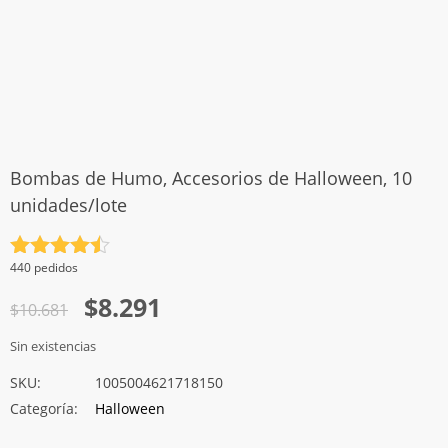
Bombas de Humo, Accesorios de Halloween, 10
unidades/lote
Valorado
440 pedidos
con
4.5
El
El
$
8.291
de 5
$
10.681
precio
precio
Sin existencias
original
actual
SKU:
1005004621718150
era:
es:
Categoría:
Halloween
$10.681.
$8.291.