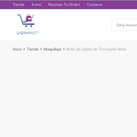
Saltar
Tienda
Envío
Rastrear Tu Orden
Contacto
al
contenido
Inicio
Tienda
Maquillaje
Brillo de Labios de Terciopelo Mate
-26%