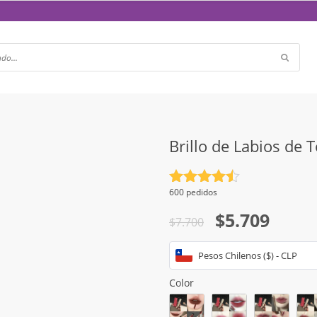
Brillo de Labios de 
Valorado
600 pedidos
con
4.5
El
El
$
5.709
de 5
$
7.700
precio
precio
Pesos Chilenos ($) - CLP
original
actual
era:
es:
Color
$7.700.
$5.709.