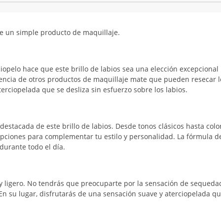
e un simple producto de maquillaje.
opelo hace que este brillo de labios sea una elección excepcional
ncia de otros productos de maquillaje mate que pueden resecar l
aterciopelada que se desliza sin esfuerzo sobre los labios.
destacada de este brillo de labios. Desde tonos clásicos hasta colo
pciones para complementar tu estilo y personalidad. La fórmula d
urante todo el día.
o y ligero. No tendrás que preocuparte por la sensación de sequeda
En su lugar, disfrutarás de una sensación suave y aterciopelada qu