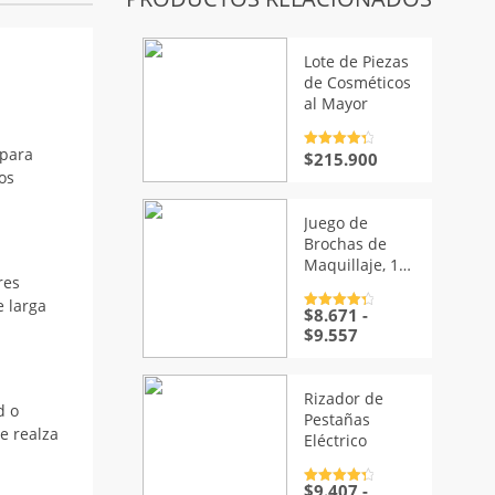
Lote de Piezas
de Cosméticos
al Mayor
Valorado
 para
$
215.900
con
4.5
de
os
5
Juego de
Brochas de
Maquillaje, 13
res
Piezas
e larga
$
8.671
-
Valorado
con
4.5
de
Rango
$
9.557
5
de
precios:
desde
Rizador de
d o
$8.671
Pestañas
hasta
e realza
Eléctrico
$9.557
$
9.407
-
Valorado