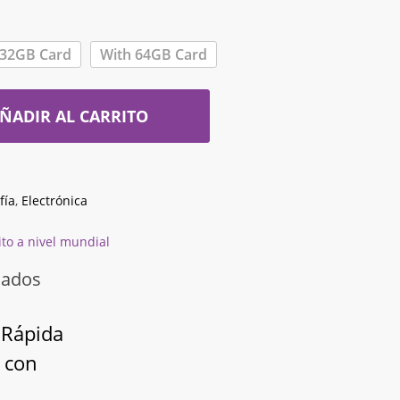
 32GB Card
With 64GB Card
ÑADIR AL CARRITO
fía
,
Electrónica
ito a nivel mundial
nados
 Rápida
, con