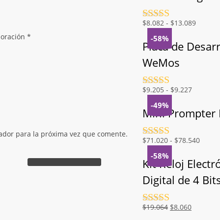
Valorado
Rango
$
8.082
-
$
13.089
con
4.5
de
de
loración
*
-58%
5
precios
Placa de Desarr
desde
WeMos
$8.082
hasta
$13.08
Valorado
Rango
$
9.205
-
$
9.227
con
4.5
de
de
-49%
5
precios:
Mini Prompter P
desde
$9.205
ador para la próxima vez que comente.
Valorado
Rango
$
71.020
-
$
78.540
hasta
con
4.5
de
de
$9.227
-58%
5
precio
Kit Reloj Electr
desde
Digital de 4 Bit
$71.0
hasta
$78.5
Valorado
El
El
$
19.064
$
8.060
con
4.5
de
precio
precio