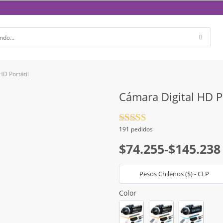
HD Portátil
Cámara Digital HD Po
Valorado
191 pedidos
con
4.5
de
Rango
5
$
74.255
-
$
145.238
de
Pesos Chilenos ($) - CLP
precios:
desde
Color
$74.255