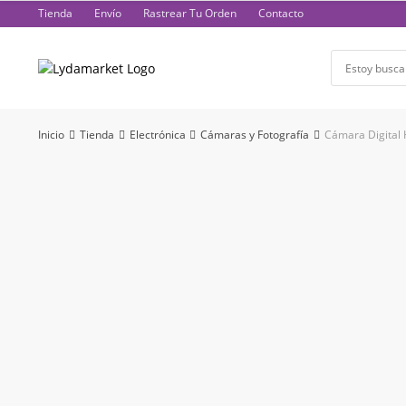
Saltar
Tienda
Envío
Rastrear Tu Orden
Contacto
al
contenido
Inicio
Tienda
Electrónica
Cámaras y Fotografía
Cámara Digital 
-10%