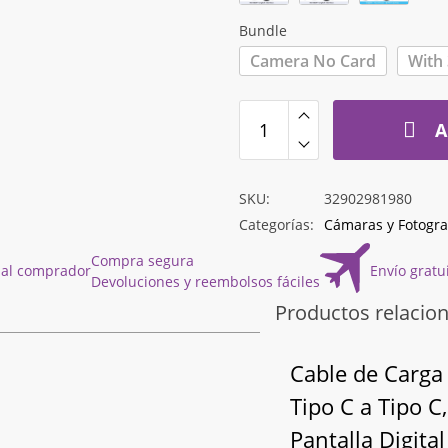
hasta
$145.238
Bundle
Camera No Card
With
A
SKU:
32902981980
Categorías:
Cámaras y Fotogra
Compra segura
 al comprador
Envío gratu
Devoluciones y reembolsos fáciles
Productos relacio
Cable de Carga
Tipo C a Tipo C
Pantalla Digital