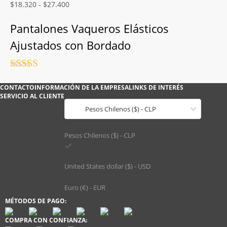
Valorado
Rango
$
18.320
-
$
27.400
con
4.5
de
de
5
precios:
Pantalones Vaqueros Elásticos
desde
Ajustados con Bordado
$18.320
hasta
$27.400
Valorado
con
4.5
de
CONTACTO
INFORMACIÓN DE LA EMPRESA
LINKS DE INTERÉS
5
SERVICIO AL CLIENTE
Pesos Chilenos ($) - CLP
Pesos Chilenos ($) - CLP
United States dollar ($) - USD
Euro (€) - EUR
MÉTODOS DE PAGO:
COMPRA CON CONFIANZA: