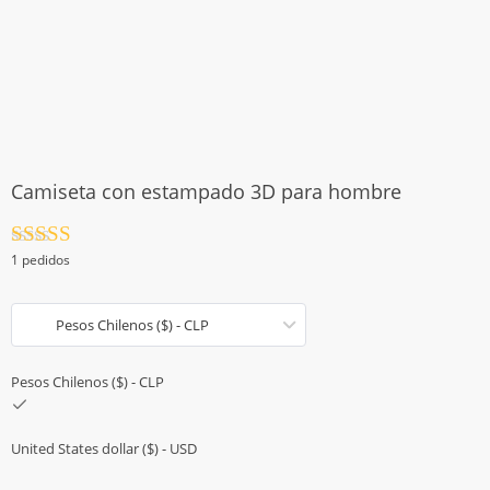
Camiseta con estampado 3D para hombre
Valorado
1 pedidos
con
4.5
de
5
Pesos Chilenos ($) - CLP
Pesos Chilenos ($) - CLP
United States dollar ($) - USD