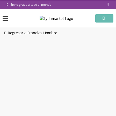
Saltar
Envío gratis a todo el mundo
al
contenido
Regresar a Franelas Hombre