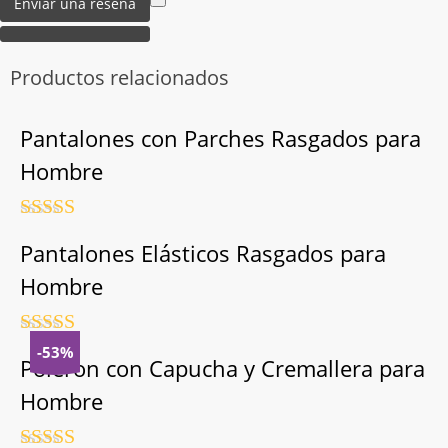
Productos relacionados
Pantalones con Parches Rasgados para
Hombre
Valorado
con
4.5
de
Pantalones Elásticos Rasgados para
5
Hombre
Valorado
-53%
con
4.5
de
Poleron con Capucha y Cremallera para
5
Hombre