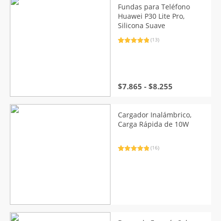
Fundas para Teléfono
Huawei P30 Lite Pro,
Silicona Suave
(13)
Valorado
13
con
5.00
de
5 en base
a
valoraciones
de clientes
Rango
$
7.865
-
$
8.255
de
precios:
desde
Cargador Inalámbrico,
$7.865
Carga Rápida de 10W
hasta
$8.255
(16)
Valorado
16
con
5.00
de
5 en base
a
valoraciones
de clientes