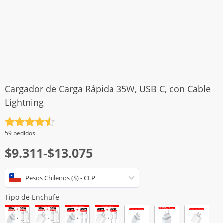
Cargador de Carga Rápida 35W, USB C, con Cable
Lightning
Valorado
59 pedidos
con
4.5
Rango
$
9.311
-
$
13.075
de 5
de
Pesos Chilenos ($) - CLP
precios:
desde
Tipo de Enchufe
$9.311