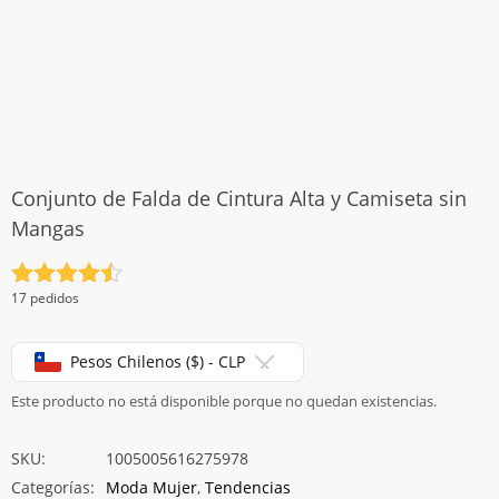
Conjunto de Falda de Cintura Alta y Camiseta sin
Mangas
Valorado
17 pedidos
con
4.5
de 5
Pesos Chilenos ($) - CLP
Este producto no está disponible porque no quedan existencias.
SKU:
1005005616275978
Categorías:
Moda Mujer
,
Tendencias