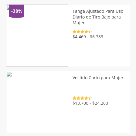
hasta
$15.900
-38%
Tanga Ajustado Para Uso
Diario de Tiro Bajo para
Mujer
Valorado
Rango
$
4.469
-
$
6.783
con
4.5
de
de
5
precios:
desde
$4.469
hasta
$6.783
Vestido Corto para Mujer
Valorado
Rango
$
13.700
-
$
24.260
con
4.5
de
de
5
precios:
desde
$13.700
hasta