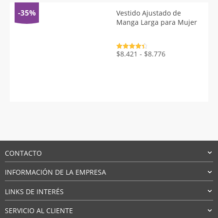
$24.260
-35%
Vestido Ajustado de
Manga Larga para Mujer
Valorado
Rango
$
8.421
-
$
8.776
con
4.5
de
de
5
precios:
desde
$8.421
hasta
$8.776
CONTACTO
INFORMACIÓN DE LA EMPRESA
LINKS DE INTERÉS
SERVICIO AL CLIENTE