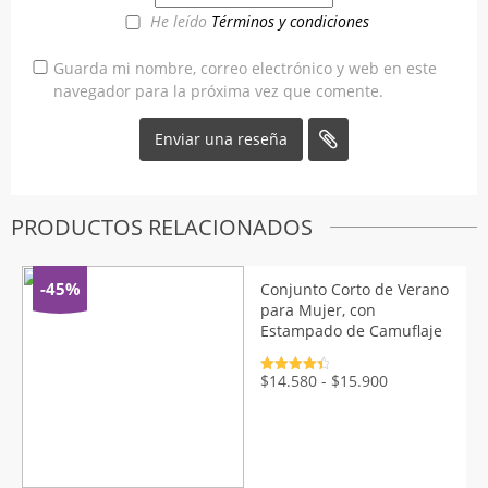
He leído
Términos y condiciones
Guarda mi nombre, correo electrónico y web en este
navegador para la próxima vez que comente.
PRODUCTOS RELACIONADOS
-45%
Conjunto Corto de Verano
para Mujer, con
Estampado de Camuflaje
Valorado
Rango
$
14.580
-
$
15.900
con
4.5
de
de
5
precios:
desde
$14.580