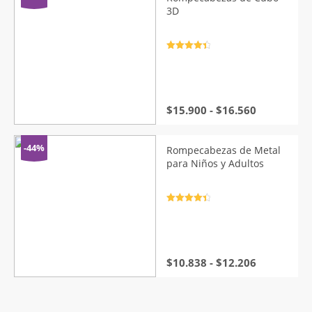
$36.393.
$14.155.
3D
Valorado
con
4.5
de
5
Rango
$
15.900
-
$
16.560
de
precios:
desde
-44%
Rompecabezas de Metal
$15.900
para Niños y Adultos
hasta
$16.560
Valorado
con
4.5
de
5
Rango
$
10.838
-
$
12.206
de
precios:
desde
$10.838