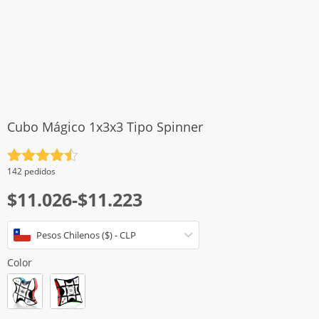
Cubo Mágico 1x3x3 Tipo Spinner
Valorado
142 pedidos
con
4.5
Rango
$
11.026
-
$
11.223
de 5
de
Pesos Chilenos ($) - CLP
precios:
desde
Color
$11.026
hasta