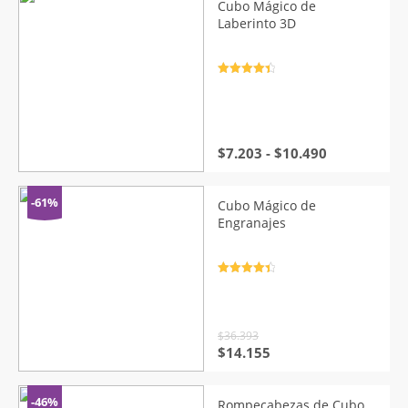
Cubo Mágico de
Laberinto 3D
Valorado
con
4.5
de
5
Rango
$
7.203
-
$
10.490
de
precios:
desde
-61%
Cubo Mágico de
$7.203
Engranajes
hasta
$10.490
Valorado
con
4.5
de
5
$
36.393
El
El
$
14.155
precio
precio
original
actual
era:
es:
-46%
Rompecabezas de Cubo