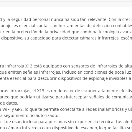
dad y la seguridad personal nunca ha sido tan relevante. Con la crec
ionaje, es esencial contar con herramientas de detección confiables
der en la protección de la privacidad que combina tecnología avan
te dispositivo, su capacidad para detectar cámaras infrarrojas, escá
ra Infrarroja X13 está equipado con sensores de infrarrojos de alta
que emiten señales infrarrojas, incluso en condiciones de poca luz
nta esencial para descubrir dispositivos de espionaje invisibles a
ras infrarrojas, el X13 es un detector de escáner altamente efectiv
scaneo que podrían utilizarse para interceptar señales de comunica
 de datos.
n WiFi y GPS, lo que te permite conectarte a redes inalámbricas y u
ra seguimiento no autorizado.
ácil de usar, incluso para personas sin experiencia técnica. Las aler
na cámara infrarroja o un dispositivo de escaneo, lo que facilita s