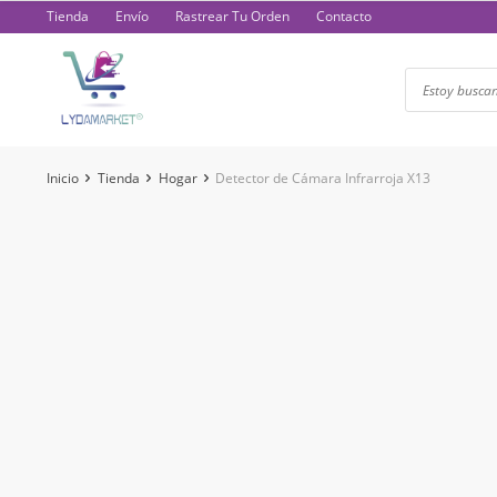
Saltar
Tienda
Envío
Rastrear Tu Orden
Contacto
al
contenido
Inicio
Tienda
Hogar
Detector de Cámara Infrarroja X13
-53%