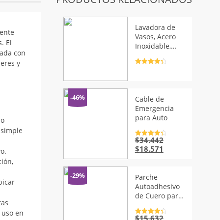
Lavadora de
iente
Vasos, Acero
. El
Inoxidable,
zada con
Alta Presión
neres y
Valorado
con
4.5
de
5
-46%
Cable de
Emergencia
para Auto
 o
 simple
$
34.442
Valorado
con
4.5
de
El
El
$
18.571
o.
5
precio
precio
ción,
original
actual
era:
es:
-29%
Parche
bicar
$34.442.
$18.571.
Autoadhesivo
de Cuero para
tas
Reparación de
u uso en
Sofá
$
15.632
Valorado