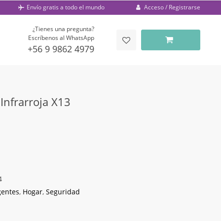
Acceso / Registrarse
Envío gratis a todo el mundo
¿Tienes una pregunta?
Escríbenos al WhatsApp
+56 9 9862 4979
Infrarroja X13
4
gentes
,
Hogar
,
Seguridad