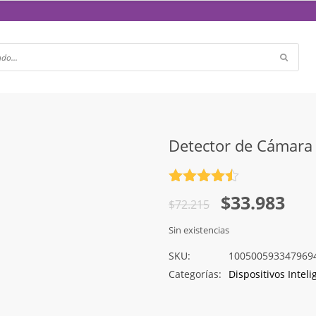
Detector de Cámara 
Valorado
El
El
$
33.983
con
4.5
$
72.215
de 5
precio
precio
Sin existencias
original
actual
SKU:
100500593347969
era:
es:
Categorías:
Dispositivos Inteli
$72.215.
$33.983.