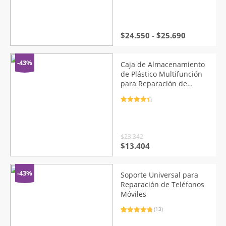
con
4.81
de 5 en
base a
valoraciones
de clientes
Rango
$
24.550
-
$
25.690
de
precios:
desde
-43%
Caja de Almacenamiento
$24.550
de Plástico Multifunción
hasta
para Reparación de
$25.690
Teléfonos Móviles
Valorado
con
4.5
de
5
$
23.342
El
El
$
13.404
precio
precio
original
actual
era:
es:
-43%
Soporte Universal para
$23.342.
$13.404.
Reparación de Teléfonos
Móviles
(13)
Valorado
13
con
4.92
de