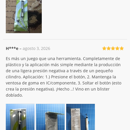
H***e
–
agosto 3, 2026
Valorado
Es más un juego que una herramienta. Completamente de
con
5
de 5
plástico y la aplicación más simple mediante la producción
de una ligera presión negativa a través de un pequeño
cilindro. Aplicación: 1.) Presione el botón, 2. Mantenga la
ventosa de goma en IC/componente, 3. Soltar el botón (esto
crea la presión negativa). ¡Hecho ..! Vino en un blister
doblado.