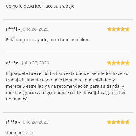
Valorado
Como lo descrito. Hace su trabajo.
con
5
de 5
F***i
–
julio 26, 2026
Valorado
Está un poco rayado, pero funciona bien.
con
5
de 5
e***r
–
julio 27, 2026
Valorado
El paquete fue recibido, todo está bien, el vendedor hace su
con
5
de 5
trabajo fielmente con honestidad y responsabilidad y
merece 5 estrellas y una recomendación para su tienda, y
muchas gracias amigo, buena suerte.[Rose][Rose][apretón
de manos]
J***s
–
julio 28, 2026
Valorado
Todo perfecto
con
5
de 5