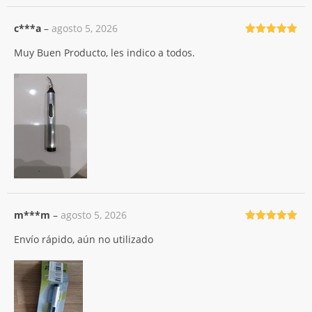
c***a
–
agosto 5, 2026
Valorado
Muy Buen Producto, les indico a todos.
con
5
de 5
m***m
–
agosto 5, 2026
Valorado
Envío rápido, aún no utilizado
con
5
de 5