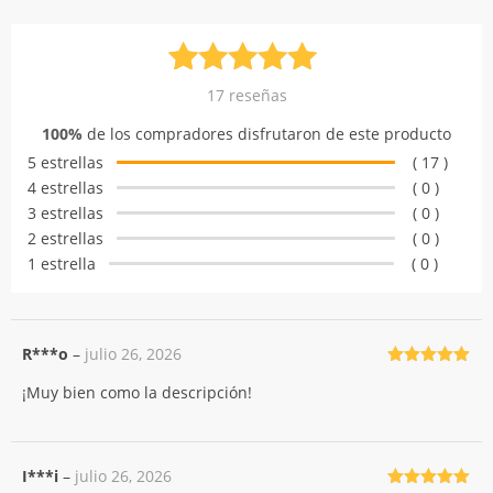
Valorado
17
17
reseñas
con
5.00
de
100%
de los compradores disfrutaron de este producto
5 en base
5 estrellas
( 17 )
a
4 estrellas
( 0 )
valoraciones
3 estrellas
( 0 )
de clientes
2 estrellas
( 0 )
1 estrella
( 0 )
R***o
–
julio 26, 2026
Valorado
¡Muy bien como la descripción!
con
5
de 5
I***i
–
julio 26, 2026