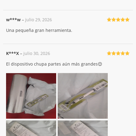
w***w
–
julio 29, 2026
Valorado
Una pequeña gran herramienta.
con
5
de 5
K***X
–
julio 30, 2026
Valorado
El dispositivo chupa partes aún más grandes😊
con
5
de 5