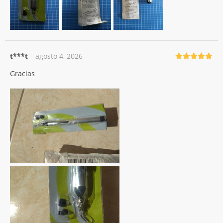
t***t
–
agosto 4, 2026
Valorado
Gracias
con
5
de 5