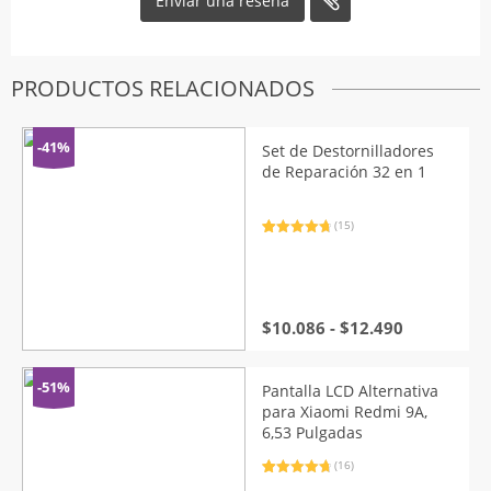
PRODUCTOS RELACIONADOS
-41%
Set de Destornilladores
de Reparación 32 en 1
(15)
Valorado
15
con
4.87
de
5 en base
a
valoraciones
de clientes
Rango
$
10.086
-
$
12.490
de
precios:
desde
-51%
Pantalla LCD Alternativa
$10.086
para Xiaomi Redmi 9A,
hasta
6,53 Pulgadas
$12.490
(16)
Valorado
16