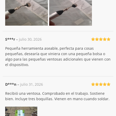
S***r
–
julio 30, 2026
Valorado
Pequeña herramienta aseable, perfecta para cosas
con
5
de 5
pequeñas, desearía que viniera con una pequeña bolsa o
algo para las pequeñas ventosas adicionales que vienen con
el dispositivo.
D***n
–
julio 31, 2026
Valorado
Recibió una ventosa. Comprobado en el trabajo. Sostiene
con
5
de 5
bien. Incluye tres boquillas. Vienen en mano cuando soldar.