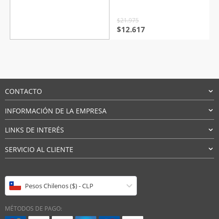
5 en base
a
valoraciones
de clientes
$
21.975
El
El
$
12.617
precio
precio
original
actual
era:
es:
$21.975.
$12.617.
CONTACTO
INFORMACIÓN DE LA EMPRESA
LINKS DE INTERÉS
SERVICIO AL CLIENTE
Pesos Chilenos ($) - CLP
MÉTODOS DE PAGO: