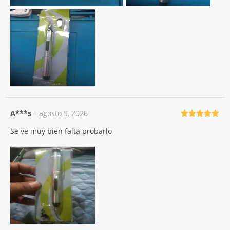
A***s
–
agosto 5, 2026
Valorado
Se ve muy bien falta probarlo
con
5
de 5