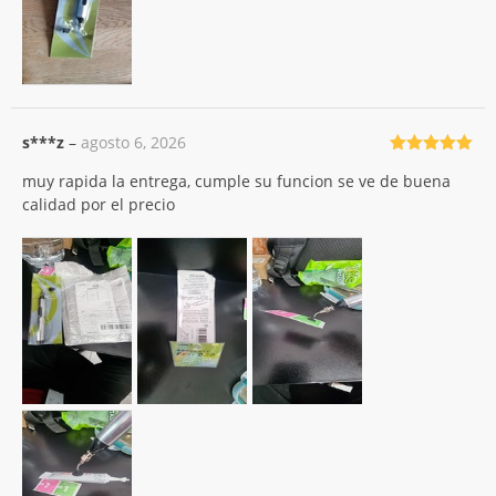
s***z
–
agosto 6, 2026
Valorado
muy rapida la entrega, cumple su funcion se ve de buena
con
5
de 5
calidad por el precio