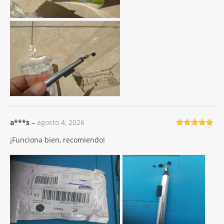
a***s
–
agosto 4, 2026
Valorado
¡Funciona bien, recomiendo!
con
5
de 5