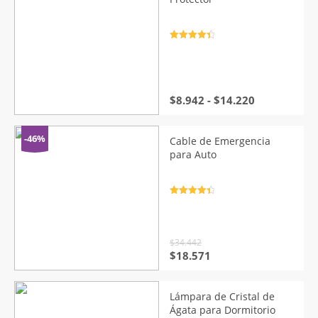
Valorado
con
4.5
de
5
Rango
$
8.942
-
$
14.220
de
precios:
desde
-46%
Cable de Emergencia
$8.942
para Auto
hasta
$14.220
Valorado
con
4.5
de
5
$
34.442
El
El
$
18.571
precio
precio
original
actual
era:
es:
Lámpara de Cristal de
$34.442.
$18.571.
Ágata para Dormitorio