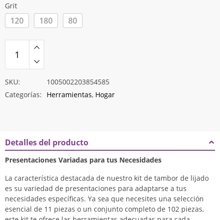
$11.141
Grit
120
180
80
SKU:
1005002203854585
Categorías:
Herramientas
,
Hogar
Detalles del producto
Modname = ckeditor
Presentaciones Variadas para tus Necesidades
La característica destacada de nuestro kit de tambor de lijado
es su variedad de presentaciones para adaptarse a tus
necesidades específicas. Ya sea que necesites una selección
esencial de 11 piezas o un conjunto completo de 102 piezas,
este kit te ofrece las herramientas adecuadas para cada