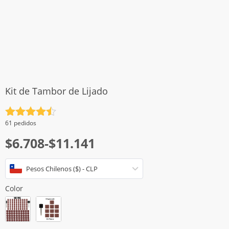
Kit de Tambor de Lijado
Valorado
61 pedidos
con
4.5
Rango
$
6.708
-
$
11.141
de 5
de
Pesos Chilenos ($) - CLP
precios:
desde
Color
$6.708
hasta