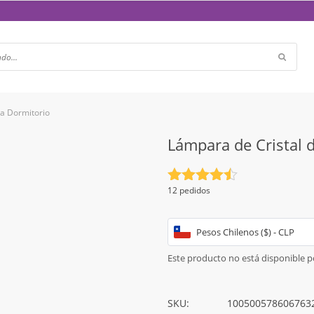
ra Dormitorio
Lámpara de Cristal 
Valorado
12 pedidos
con
4.5
de 5
Pesos Chilenos ($) - CLP
Este producto no está disponible 
SKU:
100500578606763