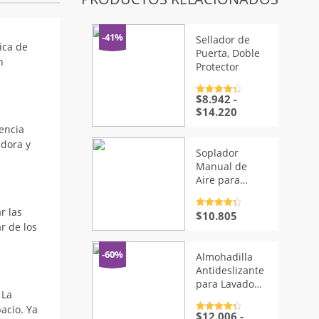
-41%
Sellador de
ica de
Puerta, Doble
n
Protector
$
8.942
-
Valorado
con
4.5
de
Rango
$
14.220
5
de
rencia
precios:
edora y
desde
Soplador
$8.942
Manual de
hasta
Aire para
$14.220
Parrilla
r las
Valorado
$
10.805
con
4.5
de
r de los
5
-60%
Almohadilla
Antideslizante
para Lavado
 La
de Pies
acio. Ya
$
12.006
-
Valorado