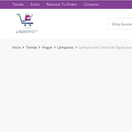
Saltar
Tienda
Envío
Rastrear Tu Orden
Contacto
al
contenido
Inicio
Tienda
Hogar
Lámparas
Lámpara de Cristal de Ágata pa