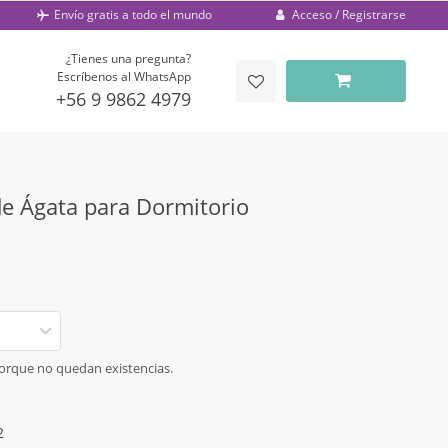
Acceso / Registrarse
Envío gratis a todo el mundo
¿Tienes una pregunta?
Escríbenos al WhatsApp
+56 9 9862 4979
de Ágata para Dormitorio
porque no quedan existencias.
2