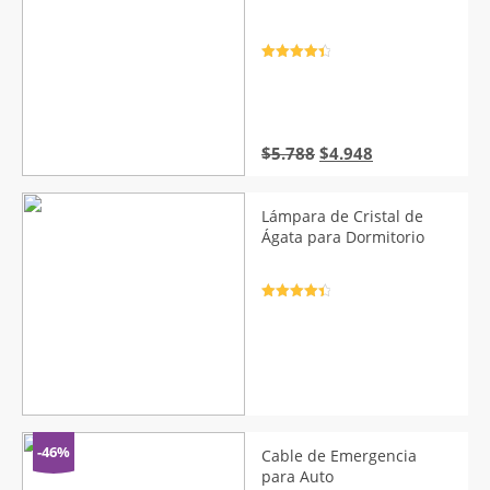
Valorado
con
4.5
de
5
El
El
$
5.788
$
4.948
precio
precio
original
actual
era:
es:
Lámpara de Cristal de
$5.788.
$4.948.
Ágata para Dormitorio
Valorado
con
4.5
de
5
-46%
Cable de Emergencia
para Auto