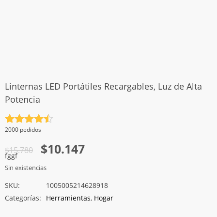
Linternas LED Portátiles Recargables, Luz de Alta
Potencia
Valorado
2000 pedidos
con
4.5
El
El
$
10.147
de 5
$
15.780
fggf
precio
precio
Sin existencias
original
actual
SKU:
1005005214628918
era:
es:
Categorías:
Herramientas
,
Hogar
$15.780.
$10.147.