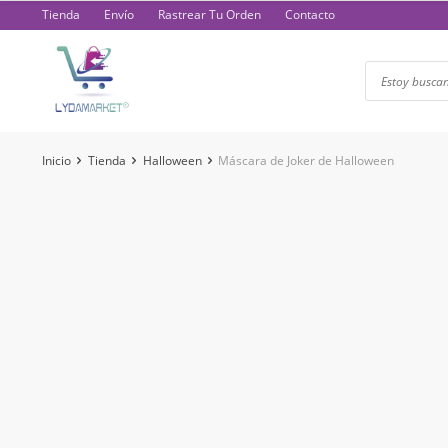
Saltar
Tienda
Envío
Rastrear Tu Orden
Contacto
al
contenido
Inicio
Tienda
Halloween
Máscara de Joker de Halloween