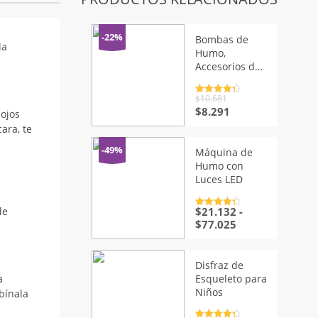
-22%
Bombas de
la
Humo,
Accesorios de
Halloween, 10
unidades/lote
Valorado
$
10.681
con
4.5
de
El
El
$
8.291
 ojos
5
precio
precio
ara, te
original
actual
era:
es:
-49%
Máquina de
$10.681.
$8.291.
Humo con
Luces LED
$
21.132
-
de
Valorado
con
4.5
de
Rango
$
77.025
5
de
precios:
desde
Disfraz de
$21.132
Esqueleto para
a
hasta
Niños
bínala
$77.025