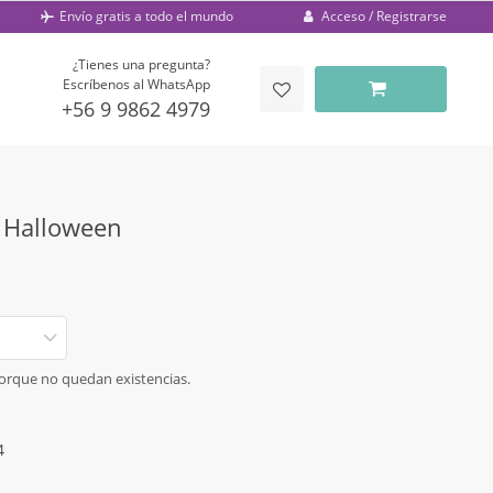
Acceso / Registrarse
Envío gratis a todo el mundo
¿Tienes una pregunta?
Escríbenos al WhatsApp
+56 9 9862 4979
e Halloween
porque no quedan existencias.
4