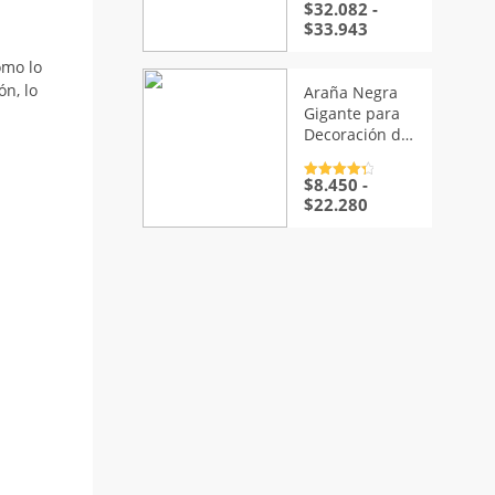
$
32.082
-
Valorado
con
4.5
de
Rango
$
33.943
5
de
omo lo
precios:
desde
ón, lo
Araña Negra
$32.082
Gigante para
hasta
Decoración de
$33.943
Halloween
$
8.450
-
Valorado
con
4.5
de
Rango
$
22.280
5
de
precios:
desde
$8.450
hasta
$22.280