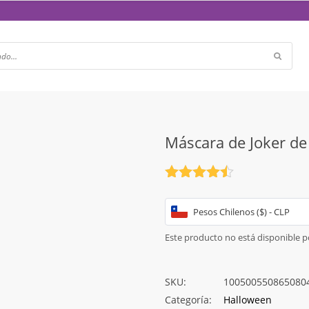
Máscara de Joker d
Valorado
con
4.5
de 5
Pesos Chilenos ($) - CLP
Este producto no está disponible 
SKU:
100500550865080
Categoría:
Halloween