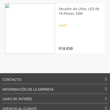
original
actual
era:
es:
Secador de Uñas, LED de
$125.217.
$40.680.
18 Piezas, 54W
Valorado
con
4.5
de
5
$
18.030
CONTACTO
INFORMACIÓN DE LA EMPRESA
LINKS DE INTERÉS
SERVICIO AL CLIENTE