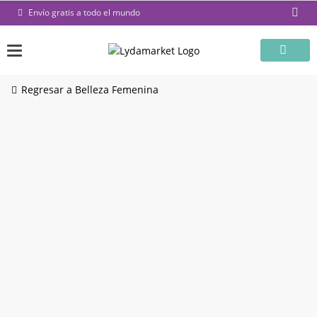
Saltar
Envío gratis a todo el mundo
al
contenido
Regresar a Belleza Femenina