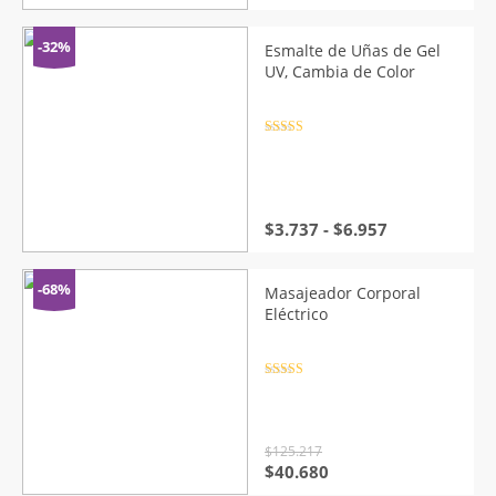
de
precios:
desde
-32%
Esmalte de Uñas de Gel
$5.557
UV, Cambia de Color
hasta
$7.882
Valorado
con
4.5
de
5
Rango
$
3.737
-
$
6.957
de
precios:
desde
-68%
Masajeador Corporal
$3.737
Eléctrico
hasta
$6.957
Valorado
con
4.5
de
5
$
125.217
El
El
$
40.680
precio
precio