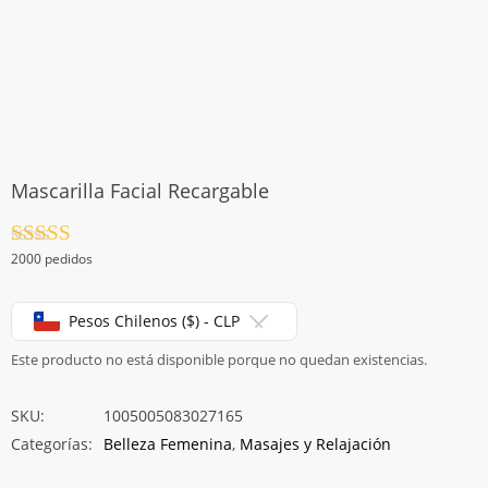
Mascarilla Facial Recargable
Valorado
2000 pedidos
con
4.5
de
5
Pesos Chilenos ($) - CLP
Este producto no está disponible porque no quedan existencias.
SKU:
1005005083027165
Categorías:
Belleza Femenina
,
Masajes y Relajación