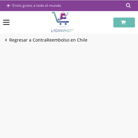
Saltar
Envío gratis a todo el mundo
al
contenido
Regresar a ContraReembolso en Chile