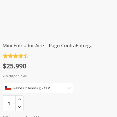
Mini Enfriador Aire – Pago ContraEntrega
Valorado
$
25.990
con
4.5
de 5
289 disponibles
Pesos Chilenos ($) - CLP