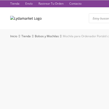
Saltar
Tienda
Envío
Rastrear Tu Orden
Contacto
al
contenido
Inicio
Tienda
Bolsos y Mochilas
Mochila para Ordenador Portátil 