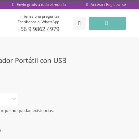
Acceso / Registrarse
Envío gratis a todo el mundo
¿Tienes una pregunta?
Escríbenos al WhatsApp
+56 9 9862 4979
dor Portátil con USB
porque no quedan existencias.
5