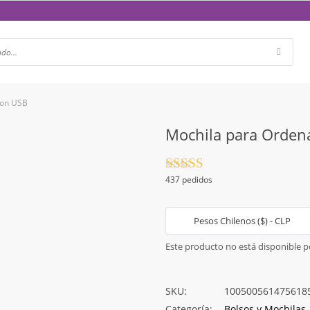
con USB
Mochila para Ordena
Valorado
437 pedidos
con
4.5
de
5
Pesos Chilenos ($) - CLP
Este producto no está disponible 
SKU:
100500561475618
Categoría:
Bolsos y Mochilas