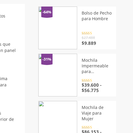
-64%
Bolso de Pecho
tos
para Hombre
Valorado
$
27.488
con
4.5
de
El
El
$
9.889
s que
5
precio
precio
un panel
original
actual
era:
es:
-31%
Mochila
$27.488.
$9.889.
Impermeable
para
Senderismo
tima
Valorado
$
39.600
-
para
con
4.5
de
Rango
$
56.775
5
de
precios:
desde
Mochila de
$39.600
Viaje para
s
hasta
Mujer
rior de
$56.775
Valorado
$
86.153
-