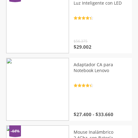
Luz Inteligente con LED
Valorado
con
4.5
de
5
$
56.375
El
El
$
29.002
precio
precio
original
actual
era:
es:
Adaptador CA para
$56.375.
$29.002.
Notebook Lenovo
Valorado
con
4.5
de
5
Rango
$
27.400
-
$
33.660
de
precios:
desde
-44%
Mouse Inalámbrico
$27.400
2,4Ghz, con Batería