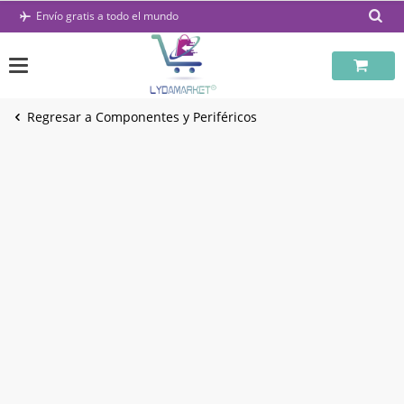
Saltar
Envío gratis a todo el mundo
al
contenido
Regresar a Componentes y Periféricos
-45%