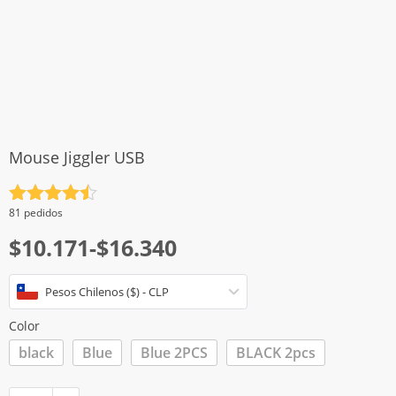
Mouse Jiggler USB
Valorado
81 pedidos
con
4.5
Rango
$
10.171
-
$
16.340
de 5
de
Pesos Chilenos ($) - CLP
precios:
desde
Color
$10.171
black
Blue
Blue 2PCS
BLACK 2pcs
hasta