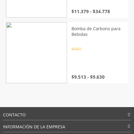
Rango
$
11.379
-
$
34.778
de
precios:
desde
Bomba de Carbono para
$11.379
Bebidas
hasta
$34.778
Valorado
con
4.5
de
5
Rango
$
9.513
-
$
9.630
de
precios:
desde
$9.513
hasta
$9.630
CONTACTO
INFORMACIÓN DE LA EMPRESA