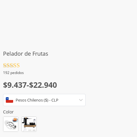
Pelador de Frutas
Valorado
192 pedidos
con
4.5
de
Rango
5
$
9.437
-
$
22.940
de
Pesos Chilenos ($) - CLP
precios:
desde
Color
$9.437
hasta