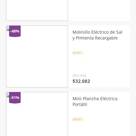
-48%
Molinillo Eléctrico de Sal
y Pimienta Recargable
Valorado
con
4.5
de
5
$
61.444
El
El
$
32.082
precio
precio
original
actual
era:
es:
-51%
Mini Plancha Eléctrica
$61.444.
$32.082.
Portátil
Valorado
con
4.5
de
5