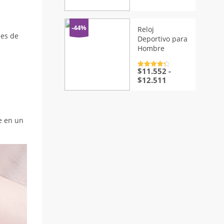
para Hombre
con
4.5
de
5
-44%
Reloj
nes de
Deportivo para
Hombre
$
11.552
-
Valorado
con
4.5
de
Rango
$
12.511
5
de
precios:
desde
$11.552
te en un
hasta
$12.511