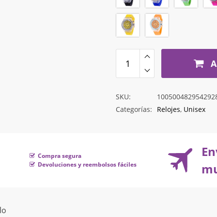
hasta
$11.933
A
SKU:
100500482954292
Categorías:
Relojes
,
Unisex
En
Compra segura
Devoluciones y reembolsos fáciles
mu
lo