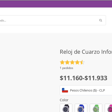
Reloj de Cuarzo Inf
Valorado
1 pedidos
con
4.5
Rango
$
11.160
-
$
11.933
de 5
de
Pesos Chilenos ($) - CLP
precios:
desde
Color
$11.160