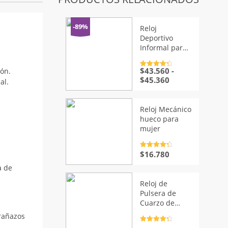
-89%
Reloj
Deportivo
Informal para
Hombre
$
43.560
-
Valorado
ión.
con
4.5
de
Rango
$
45.360
al.
5
de
precios:
desde
Reloj Mecánico
$43.560
hueco para
hasta
mujer
$45.360
Valorado
$
16.780
con
4.5
de
5
a de
Reloj de
Pulsera de
Cuarzo de
Acero
arañazos
Inoxidable
Valorado