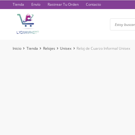
Saltar
Tienda
Envío
Rastrear Tu Orden
Contacto
al
contenido
Inicio
Tienda
Relojes
Unisex
Reloj de Cuarzo Informal Unisex