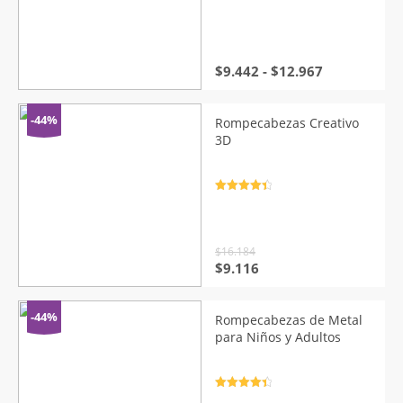
con
4.5
de
5
Rango
$
9.442
-
$
12.967
de
precios:
desde
-44%
Rompecabezas Creativo
$9.442
3D
hasta
$12.967
Valorado
con
4.5
de
5
$
16.184
El
El
$
9.116
precio
precio
original
actual
era:
es:
-44%
Rompecabezas de Metal
$16.184.
$9.116.
para Niños y Adultos
Valorado