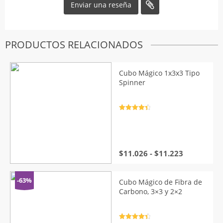
PRODUCTOS RELACIONADOS
Cubo Mágico 1x3x3 Tipo
Spinner
Valorado
con
4.5
de
5
Rango
$
11.026
-
$
11.223
de
precios:
desde
-63%
Cubo Mágico de Fibra de
$11.026
Carbono, 3×3 y 2×2
hasta
$11.223
Valorado