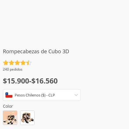
Rompecabezas de Cubo 3D
Valorado
240 pedidos
con
4.5
Rango
$
15.900
-
$
16.560
de 5
de
Pesos Chilenos ($) - CLP
precios:
desde
Color
$15.900
hasta