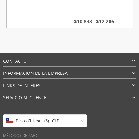
con
4.5
de
5
Rango
$
10.838
-
$
12.206
de
precios:
desde
$10.838
hasta
$12.206
CONTACTO
INFORMACIÓN DE LA EMPRESA
LINKS DE INTERÉS
SERVICIO AL CLIENTE
Pesos Chilenos ($) - CLP
MÉTODOS DE PAGO: