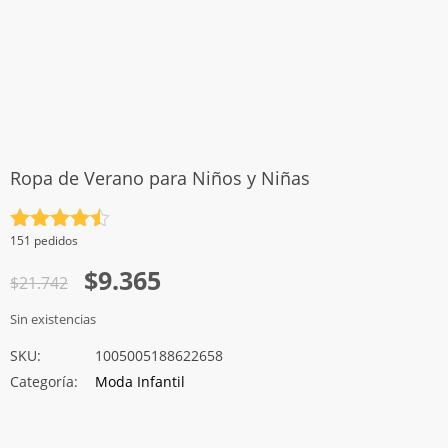
Ropa de Verano para Niños y Niñas
Valorado
151 pedidos
con
4.5
El
El
$
9.365
de 5
$
21.742
precio
precio
Sin existencias
original
actual
SKU:
1005005188622658
era:
es:
Categoría:
Moda Infantil
$21.742.
$9.365.