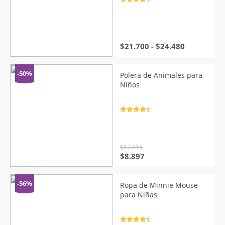
Valorado
con
4.5
de
5
Rango
$
21.700
-
$
24.480
de
precios:
desde
-50%
Polera de Animales para
$21.700
Niños
hasta
$24.480
Valorado
con
4.5
de
5
$
17.815
El
El
$
8.897
precio
precio
original
actual
era:
es:
-56%
Ropa de Minnie Mouse
$17.815.
$8.897.
para Niñas