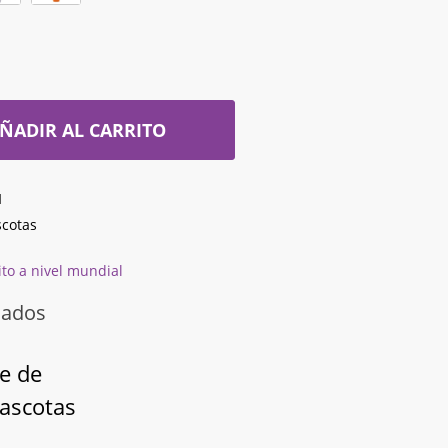
ÑADIR AL CARRITO
1
scotas
ito a nivel mundial
nados
e de
Mascotas