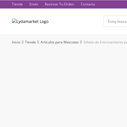
Saltar
Tienda
Envío
Rastrear Tu Orden
Contacto
al
contenido
Inicio
Tienda
Artículos para Mascotas
Silbato de Entrenamiento p