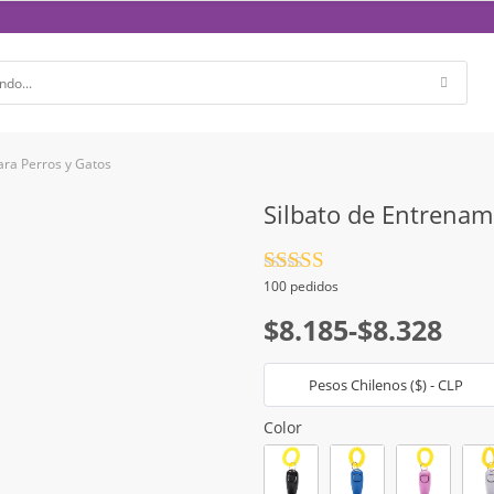
ara Perros y Gatos
Silbato de Entrenam
Valorado
100 pedidos
con
4.5
de
Rango
5
$
8.185
-
$
8.328
de
Pesos Chilenos ($) - CLP
precios:
desde
Color
$8.185