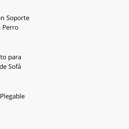
on Soporte
a Perro
to para
 de Sofá
s:
 Plegable
70
30