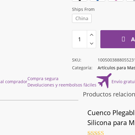
hasta
$8.328
Ships From
China
A
SKU:
100500388805523
Categoría:
Artículos para Ma
Compra segura
 al comprador
Envío gratu
Devoluciones y reembolsos fáciles
Productos relacio
Cuenco Plegabl
Silicona para 