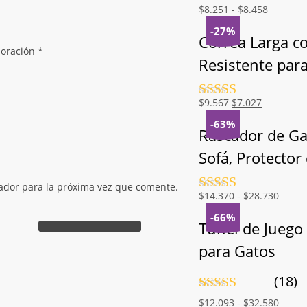
Valorado
Rango
$
8.251
-
$
8.458
con
4.5
de
de
-27%
5
precios:
Correa Larga c
loración
*
desde
Resistente par
$8.251
hasta
$8.458
Valorado
El
El
$
9.567
$
7.027
con
4.5
de
precio
precio
-63%
5
original
actual
Rascador de Ga
era:
es:
Sofá, Protector
$9.567.
$7.027.
ador para la próxima vez que comente.
Valorado
Rango
$
14.370
-
$
28.730
con
4.5
de
de
-66%
5
precio
Túnel de Juego
desde
para Gatos
$14.3
hasta
(18)
$28.7
Valorado
18
Rango
$
12.093
-
$
32.580