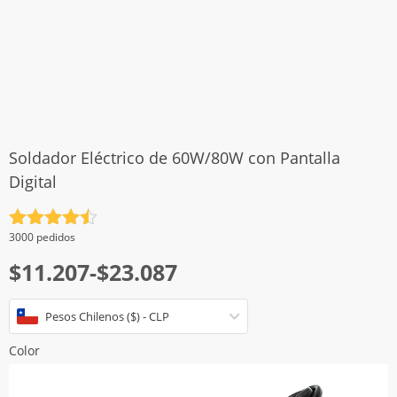
Soldador Eléctrico de 60W/80W con Pantalla
Digital
Valorado
3000 pedidos
con
4.5
Rango
$
11.207
-
$
23.087
de 5
de
Pesos Chilenos ($) - CLP
precios:
desde
Color
$11.207