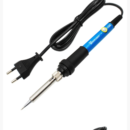
hasta
$23.087