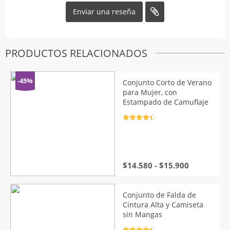
PRODUCTOS RELACIONADOS
-45%
Conjunto Corto de Verano
para Mujer, con
Estampado de Camuflaje
Valorado
con
4.5
de
5
Rango
$
14.580
-
$
15.900
de
precios:
desde
Conjunto de Falda de
$14.580
Cintura Alta y Camiseta
hasta
sin Mangas
$15.900