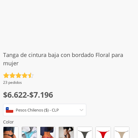
Tanga de cintura baja con bordado Floral para
mujer
Valorado
23 pedidos
con
4.5
Rango
$
6.622
-
$
7.196
de 5
de
Pesos Chilenos ($) - CLP
precios:
desde
Color
$6.622