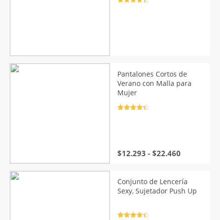
Valorado
con
4.5
de
5
Pantalones Cortos de
Verano con Malla para
Mujer
Valorado
con
4.5
de
5
Rango
$
12.293
-
$
22.460
de
precios:
desde
Conjunto de Lencería
$12.293
Sexy, Sujetador Push Up
hasta
$22.460