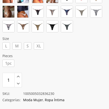
hasta
$7.196
Size
L
M
S
XL
Pieces
1pc
SKU:
1005005032836230
Categorías:
Moda Mujer
,
Ropa Íntima