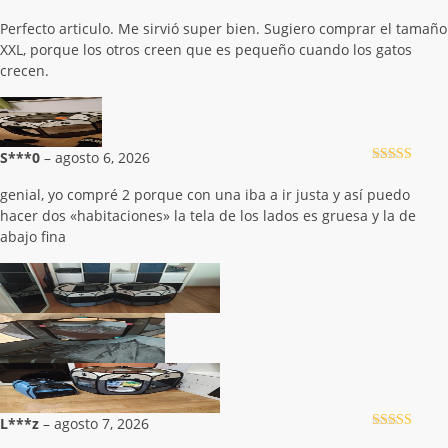
Valorado con
5
de 5
Perfecto articulo. Me sirvió super bien. Sugiero comprar el tamaño
XXL, porque los otros creen que es pequeño cuando los gatos
crecen.
S***0
–
agosto 6, 2026
Valorado con
5
de 5
genial, yo compré 2 porque con una iba a ir justa y así puedo
hacer dos «habitaciones» la tela de los lados es gruesa y la de
abajo fina
L***z
–
agosto 7, 2026
Valorado con