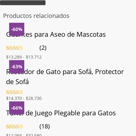
Productos relacionados
-60%
Guantes para Aseo de Mascotas
(2)
Valorado
2
Rango
$
13.289
-
$
13.712
con
5.00
de
de
5 en base a
-63%
precios:
Rascador de Gato para Sofá, Protector
valoraciones
desde
de clientes
de Sofá
$13.289
hasta
$13.712
Valorado
Rango
$
14.370
-
$
28.730
con
4.5
de
de
-66%
5
precios:
Túnel de Juego Plegable para Gatos
desde
$14.370
(18)
hasta
Valorado
18
Rango
$
12.093
-
$
32.580