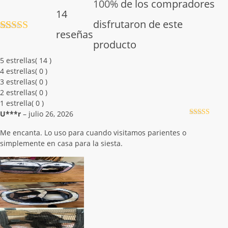
100%
de los compradores
14
disfrutaron de este
reseñas
Valorado
14
producto
con
5.00
de
5 en base a
5 estrellas
( 14 )
valoraciones
4 estrellas
( 0 )
de clientes
3 estrellas
( 0 )
2 estrellas
( 0 )
1 estrella
( 0 )
U***r
–
julio 26, 2026
Valorado con
5
de 5
Me encanta. Lo uso para cuando visitamos parientes o
simplemente en casa para la siesta.