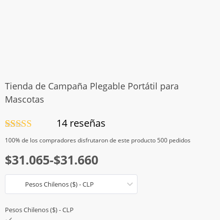
Tienda de Campaña Plegable Portátil para
Mascotas
14
reseñas
Valorado
14
100%
de los compradores disfrutaron de este producto 500 pedidos
con
5.00
de
5 en base a
Rango
$
31.065
-
$
31.660
valoraciones
de clientes
de
Pesos Chilenos ($) - CLP
precios:
desde
Pesos Chilenos ($) - CLP
$31.065