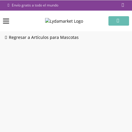
Saltar
Envío gratis a todo el mundo
al
contenido
Regresar a Artículos para Mascotas
-52%