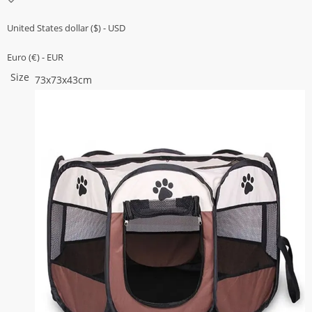
hasta
United States dollar ($) - USD
$31.660
Euro (€) - EUR
Size
73x73x43cm