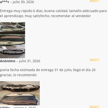
a***r
–
julio 30, 2026
Valorado con
5
de 5
Entrega muy rápido 6 días, buena calidad, tamaño adecuado para
el aprendizaje, muy satisfecho, recomendar al vendedor
Anónimo
–
julio 31, 2026
Valorado con
5
de 5
ponía fecha estimada de entrega 31 de julio, llegó el día 20
gracias, lo recomiendo
C***z
–
agosto 1, 2026