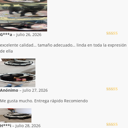
G***a
–
julio 26, 2026
Valorado con
5
de 5
excelente calidad… tamaño adecuado… linda en toda la expresión
de ella
Anónimo
–
julio 27, 2026
Valorado con
5
de 5
Me gusta mucho. Entrega rápido Recomiendo
H***i
–
julio 28, 2026