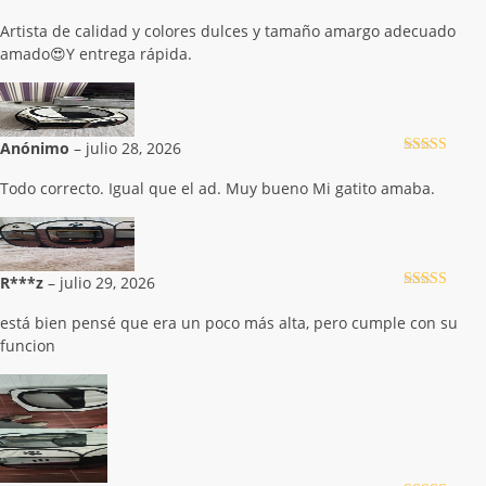
Valorado con
5
de 5
Artista de calidad y colores dulces y tamaño amargo adecuado
amado😍Y entrega rápida.
Anónimo
–
julio 28, 2026
Valorado con
5
de 5
Todo correcto. Igual que el ad. Muy bueno Mi gatito amaba.
R***z
–
julio 29, 2026
Valorado con
5
de 5
está bien pensé que era un poco más alta, pero cumple con su
funcion