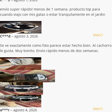
Valorado con
5
de 5
envío super rápido! menos de 1 semana. producto top para
cuando viajo con mis gatas o estar tranquilamente en el jardin
C***d
–
agosto 3, 2026
Valorado con
5
de 5
Se ve exactamente como foto parece estar hecho bien. Al cachorro
le gusta. Muy bonito. Envío rápido menos de dos semanas.
a***r
–
agosto 4, 2026