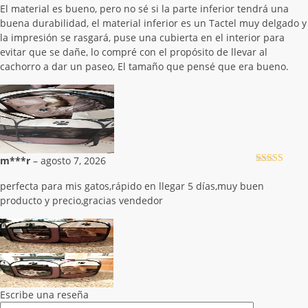
5
de 5
El material es bueno, pero no sé si la parte inferior tendrá una
buena durabilidad, el material inferior es un Tactel muy delgado y
la impresión se rasgará, puse una cubierta en el interior para
evitar que se dañe, lo compré con el propósito de llevar al
cachorro a dar un paseo, El tamaño que pensé que era bueno.
m***r
–
agosto 7, 2026
Valorado con
5
de 5
perfecta para mis gatos,rápido en llegar 5 días,muy buen
producto y precio,gracias vendedor
Escribe una reseña