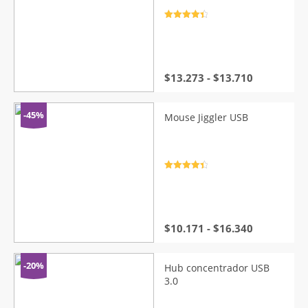
$33.660
Valorado
con
4.5
de
5
Rango
$
13.273
-
$
13.710
de
precios:
desde
-45%
Mouse Jiggler USB
$13.273
hasta
$13.710
Valorado
con
4.5
de
5
Rango
$
10.171
-
$
16.340
de
precios:
desde
-20%
Hub concentrador USB
$10.171
3.0
hasta
$16.340