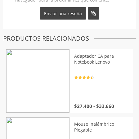
PRODUCTOS RELACIONADOS
Adaptador CA para
Notebook Lenovo
Valorado
con
4.5
de
5
Rango
$
27.400
-
$
33.660
de
precios:
desde
Mouse Inalámbrico
$27.400
Plegable
hasta