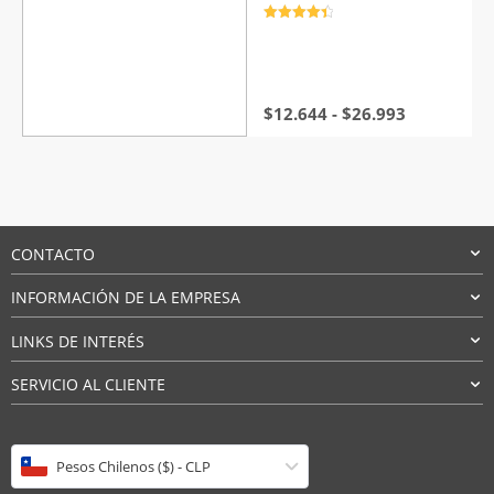
Valorado
con
4.5
de
5
Rango
$
12.644
-
$
26.993
de
precios:
desde
$12.644
hasta
$26.993
CONTACTO
INFORMACIÓN DE LA EMPRESA
LINKS DE INTERÉS
SERVICIO AL CLIENTE
Pesos Chilenos ($) - CLP