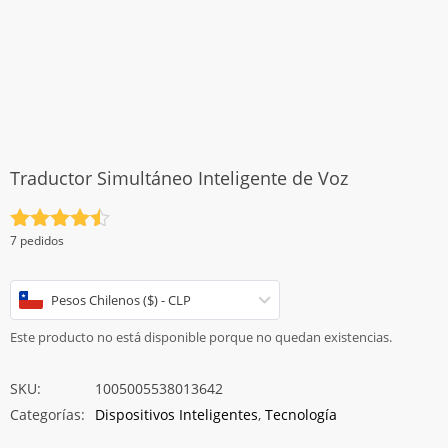
Traductor Simultáneo Inteligente de Voz
Valorado
7 pedidos
con
4.5
de 5
Pesos Chilenos ($) - CLP
Este producto no está disponible porque no quedan existencias.
SKU:
1005005538013642
Categorías:
Dispositivos Inteligentes
,
Tecnología