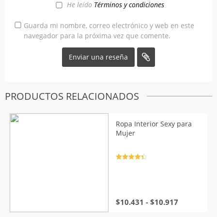
He leído
Términos y condiciones
Guarda mi nombre, correo electrónico y web en este
navegador para la próxima vez que comente.
PRODUCTOS RELACIONADOS
Ropa Interior Sexy para
Mujer
Valorado
con
4.5
de
5
Rango
$
10.431
-
$
10.917
de