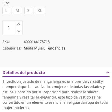
$8.776
Size
L
M
S
XL
SKU:
4000144178713
Categorías:
Moda Mujer
,
Tendencias
Detalles del producto
El vestido ajustado de manga larga es una prenda versátil y
atemporal que ha cautivado a mujeres de todas las edades y
estilos. Conocido por su capacidad para realzar la silueta
femenina y resaltar la elegancia, este tipo de vestido se ha
convertido en un elemento esencial en el guardarropa de toda
mujer moderna.