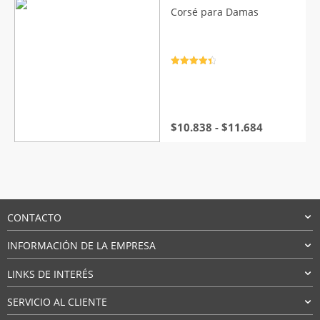
Corsé para Damas
Valorado
con
4.5
de
5
Rango
$
10.838
-
$
11.684
de
precios:
desde
$10.838
hasta
$11.684
CONTACTO
INFORMACIÓN DE LA EMPRESA
LINKS DE INTERÉS
SERVICIO AL CLIENTE