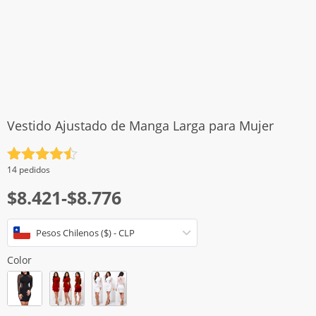
Vestido Ajustado de Manga Larga para Mujer
Valorado
14 pedidos
con
4.5
Rango
$
8.421
-
$
8.776
de 5
de
Pesos Chilenos ($) - CLP
precios:
desde
Color
$8.421
hasta