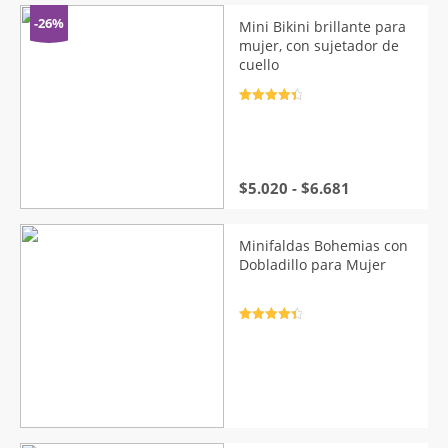
precios:
desde
-26%
Mini Bikini brillante para
$10.431
mujer, con sujetador de
hasta
cuello
$10.917
Valorado
con
4.5
de
5
Rango
$
5.020
-
$
6.681
de
precios:
desde
Minifaldas Bohemias con
$5.020
Dobladillo para Mujer
hasta
$6.681
Valorado
con
4.5
de
5