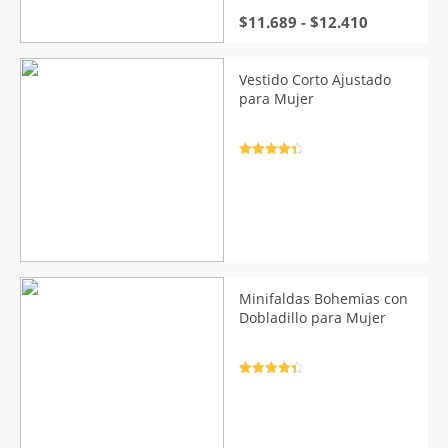
Rango
$
11.689
-
$
12.410
de
precios:
desde
Vestido Corto Ajustado
$11.689
para Mujer
hasta
$12.410
Valorado
con
4.5
de
5
Minifaldas Bohemias con
Dobladillo para Mujer
Valorado
con
4.5
de
5