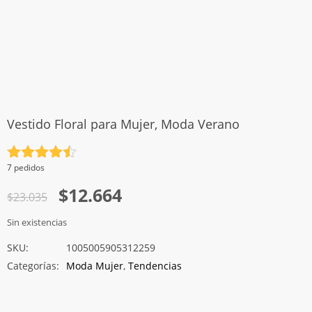
Vestido Floral para Mujer, Moda Verano
Valorado
7 pedidos
con
4.5
El
El
$
12.664
de 5
$
23.035
precio
precio
Sin existencias
original
actual
SKU:
1005005905312259
era:
es:
Categorías:
Moda Mujer
,
Tendencias
$23.035.
$12.664.