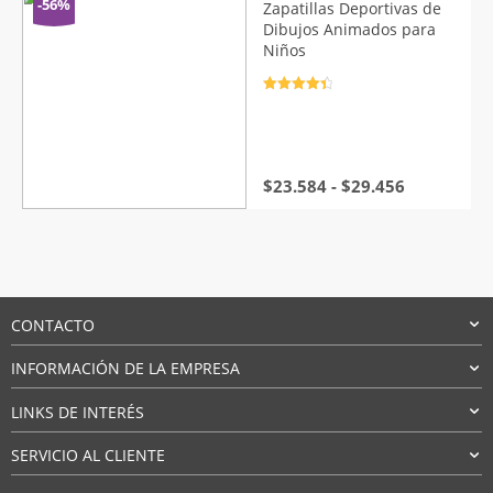
desde
-56%
Zapatillas Deportivas de
$18.760
Dibujos Animados para
hasta
Niños
$19.860
Valorado
con
4.5
de
5
Rango
$
23.584
-
$
29.456
de
precios:
desde
$23.584
hasta
$29.456
CONTACTO
INFORMACIÓN DE LA EMPRESA
LINKS DE INTERÉS
SERVICIO AL CLIENTE