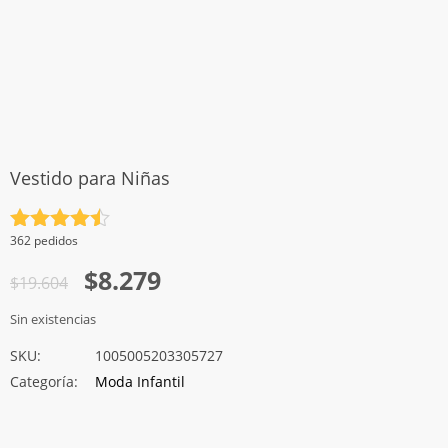
Vestido para Niñas
Valorado
362 pedidos
con
4.5
El
El
$
8.279
de 5
$
19.604
precio
precio
Sin existencias
original
actual
SKU:
1005005203305727
era:
es:
Categoría:
Moda Infantil
$19.604.
$8.279.