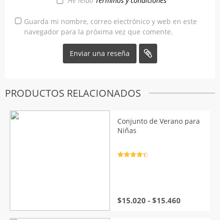
He leído
Términos y condiciones
Guarda mi nombre, correo electrónico y web en este
navegador para la próxima vez que comente.
PRODUCTOS RELACIONADOS
Conjunto de Verano para
Niñas
Valorado
con
4.5
de
5
Rango
$
15.020
-
$
15.460
de
precios: