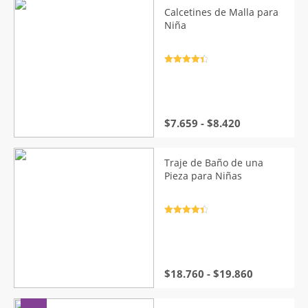
desde
Calcetines de Malla para
$15.020
Niña
hasta
$15.460
Valorado
con
4.5
de
5
Rango
$
7.659
-
$
8.420
de
precios:
desde
Traje de Baño de una
$7.659
Pieza para Niñas
hasta
$8.420
Valorado
con
4.5
de
5
Rango
$
18.760
-
$
19.860
de
precios: