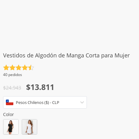
Vestidos de Algodón de Manga Corta para Mujer
Valorado
40 pedidos
con
4.5
El
El
$
13.811
de 5
$
24.943
precio
precio
Pesos Chilenos ($) - CLP
original
actual
era:
es:
Color
$24.943.
$13.811.