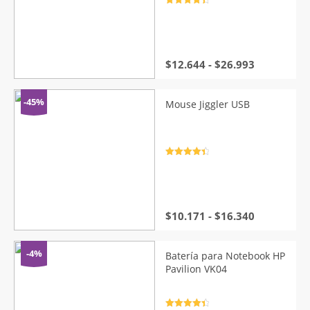
Valorado
con
4.5
de
5
Rango
$
12.644
-
$
26.993
de
precios:
desde
-45%
Mouse Jiggler USB
$12.644
hasta
$26.993
Valorado
con
4.5
de
5
Rango
$
10.171
-
$
16.340
de
precios:
desde
-4%
Batería para Notebook HP
$10.171
Pavilion VK04
hasta
$16.340