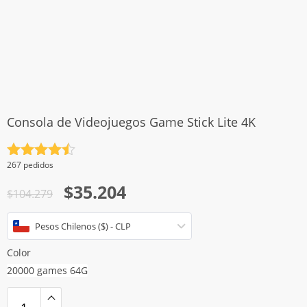
Consola de Videojuegos Game Stick Lite 4K
Valorado
267 pedidos
con
4.5
El
El
$
35.204
de 5
$
104.279
precio
precio
Pesos Chilenos ($) - CLP
original
actual
era:
es:
Color
$104.279.
$35.204.
20000 games 64G