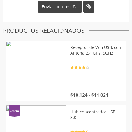
PRODUCTOS RELACIONADOS
Receptor de Wifi USB, con
Antena 2.4 GHz, 5GHz
Valorado
con
4.5
de
5
Rango
$
10.124
-
$
11.021
de
precios:
desde
-20%
Hub concentrador USB
$10.124
3.0
hasta
$11.021