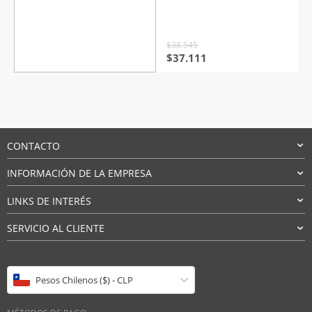
Valorado
con
4.5
de
5
$
38.545
El
El
$
37.111
precio
precio
original
actual
era:
es:
$38.545.
$37.111.
CONTACTO
INFORMACIÓN DE LA EMPRESA
LINKS DE INTERÉS
SERVICIO AL CLIENTE
Pesos Chilenos ($) - CLP