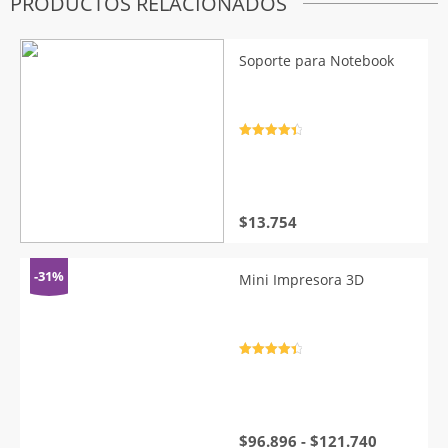
PRODUCTOS RELACIONADOS
Soporte para Notebook
Valorado
con
4.5
de
5
$
13.754
-31%
Mini Impresora 3D
Valorado
con
4.5
de
5
Rango
$
96.896
-
$
121.740