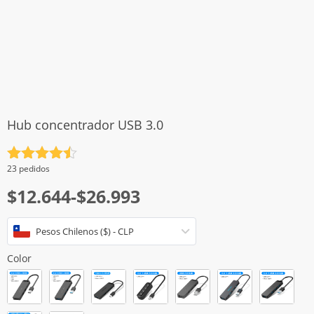
Hub concentrador USB 3.0
Valorado
23 pedidos
con
4.5
Rango
$
12.644
-
$
26.993
de 5
de
Pesos Chilenos ($) - CLP
precios:
desde
Color
$12.644
hasta