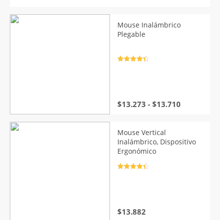
de
precios:
desde
Mouse Inalámbrico
$96.896
Plegable
hasta
$121.740
Valorado
con
4.5
de
5
Rango
$
13.273
-
$
13.710
de
precios:
desde
Mouse Vertical
$13.273
Inalámbrico, Dispositivo
hasta
Ergonómico
$13.710
Valorado
con
4.5
de
5
$
13.882