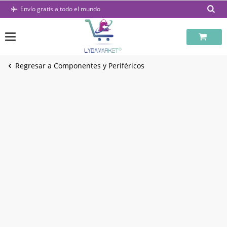
Saltar
Envío gratis a todo el mundo
al
contenido
Regresar a Componentes y Periféricos
-20%