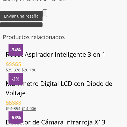
Productos relacionados
-34%
Robot Aspirador Inteligente 3 en 1
Valorado
El
El
$
39.378
$
26.180
con
4.5
de
precio
precio
-2%
5
original
actual
Multímetro Digital LCD con Diodo de
era:
es:
Voltaje
$39.378.
$26.180.
Valorado
El
El
$
14.354
$
14.006
con
4.5
de
precio
precio
-53%
5
original
actual
Detector de Cámara Infrarroja X13
era:
es: