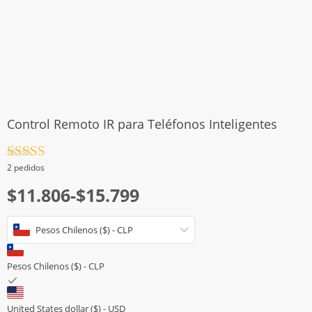
Control Remoto IR para Teléfonos Inteligentes
Valorado
2 pedidos
con
4.5
de
Rango
5
$
11.806
-
$
15.799
de
Pesos Chilenos ($) - CLP
precios:
desde
Pesos Chilenos ($) - CLP
$11.806
hasta
United States dollar ($) - USD