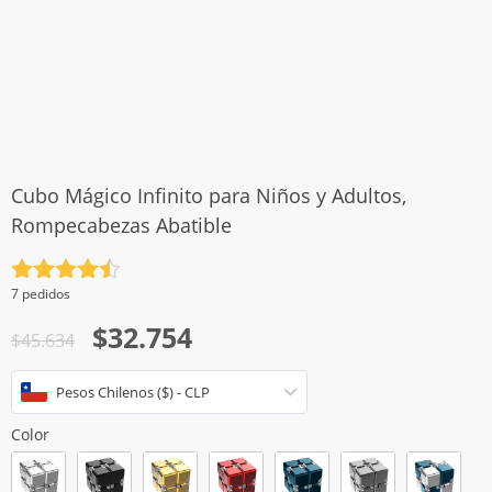
Cubo Mágico Infinito para Niños y Adultos,
Rompecabezas Abatible
Valorado
7 pedidos
con
4.5
El
El
$
32.754
de 5
$
45.634
precio
precio
Pesos Chilenos ($) - CLP
original
actual
era:
es:
Color
$45.634.
$32.754.