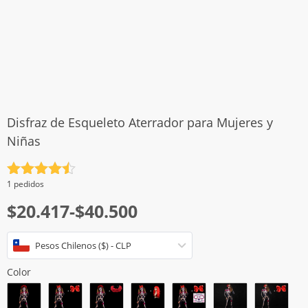
Disfraz de Esqueleto Aterrador para Mujeres y
Niñas
Valorado
1 pedidos
con
4.5
Rango
$
20.417
-
$
40.500
de 5
de
Pesos Chilenos ($) - CLP
precios:
desde
Color
$20.417