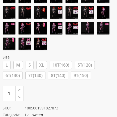
hasta
$40.500
Size
L
M
S
XL
10T(160)
5T(120)
6T(130)
7T(140)
8T(140)
9T(150)
SKU:
1005001991827873
Categoría:
Halloween