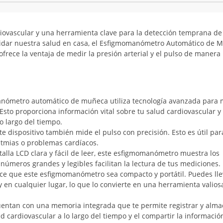
ardiovascular y una herramienta clave para la detección temprana de
uidar nuestra salud en casa, el Esfigmomanómetro Automático de 
 ofrece la ventaja de medir la presión arterial y el pulso de manera
anómetro automático de muñeca utiliza tecnología avanzada para 
a. Esto proporciona información vital sobre tu salud cardiovascular y
o largo del tiempo.
te dispositivo también mide el pulso con precisión. Esto es útil par
ritmias o problemas cardíacos.
alla LCD clara y fácil de leer, este esfigmomanómetro muestra los
úmeros grandes y legibles facilitan la lectura de tus mediciones.
ce que este esfigmomanómetro sea compacto y portátil. Puedes lle
 en cualquier lugar, lo que lo convierte en una herramienta valios
uentan con una memoria integrada que te permite registrar y alm
ud cardiovascular a lo largo del tiempo y el compartir la informació