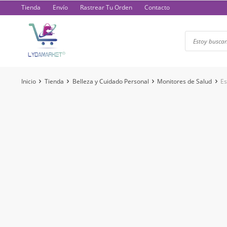
Saltar
Tienda
Envío
Rastrear Tu Orden
Contacto
al
contenido
Inicio
Tienda
Belleza y Cuidado Personal
Monitores de Salud
E
-72%