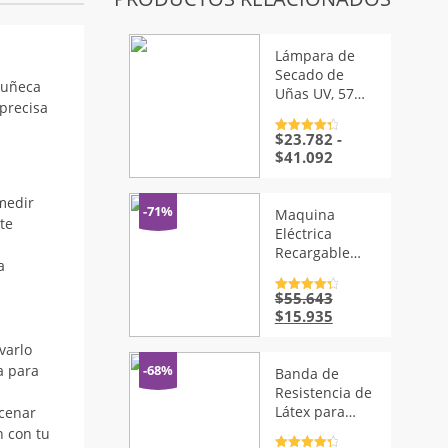
Lámpara de
Secado de
Muñeca
Uñas UV, 57
 precisa
Leds, 256W
$
23.782
-
Valorado
con
4.5
de
Rango
$
41.092
5
de
precios:
medir
desde
-71%
Maquina
 te
$23.782
Eléctrica
hasta
Recargable
$41.092
a
Unisex
$
55.643
Valorado
con
4.5
de
El
El
$
15.935
5
precio
precio
varlo
original
actual
era:
es:
a para
-68%
Banda de
$55.643.
$15.935.
Resistencia de
Látex para
acenar
Ejercicios
n con tu