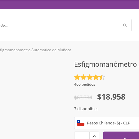
sfigmomanómetro Automático de Muñeca
Esfigmomanómetro 
Valorado
466 pedidos
con
4.5
El
El
$
18.958
de 5
$
67.734
precio
precio
7 disponibles
original
actual
era:
es:
Pesos Chilenos ($) - CLP
$67.734.
$18.958.