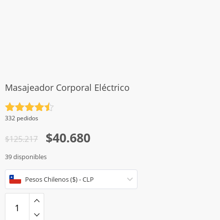
Masajeador Corporal Eléctrico
Valorado
332 pedidos
con
4.5
El
El
$
40.680
de 5
$
125.217
precio
precio
39 disponibles
original
actual
era:
es:
Pesos Chilenos ($) - CLP
$125.217.
$40.680.