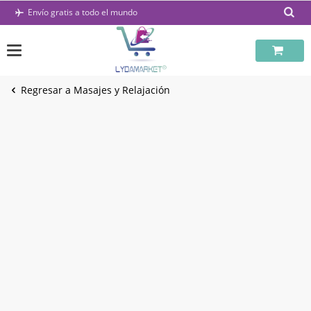
Saltar
Envío gratis a todo el mundo
al
contenido
Regresar a Masajes y Relajación
-68%