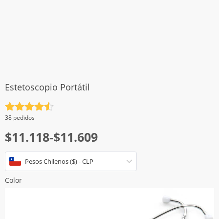
Estetoscopio Portátil
Valorado
38 pedidos
con
4.5
Rango
$
11.118
-
$
11.609
de 5
de
Pesos Chilenos ($) - CLP
precios:
desde
Color
$11.118
hasta