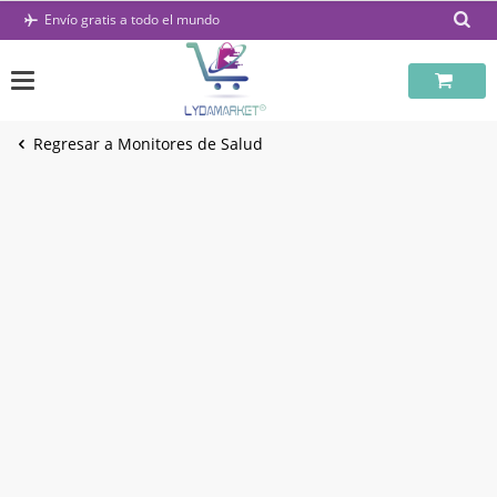
Saltar
Envío gratis a todo el mundo
al
contenido
Regresar a Monitores de Salud
-59%