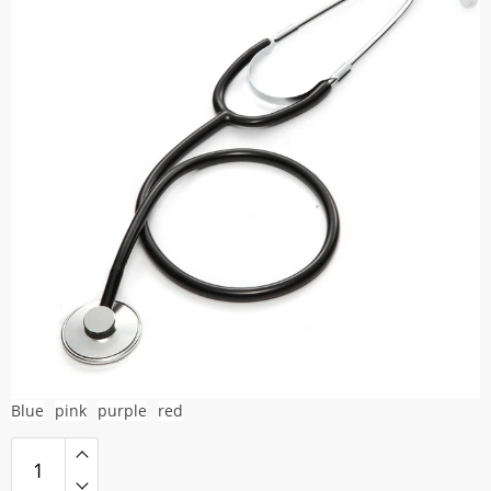
$11.609
Blue
pink
purple
red