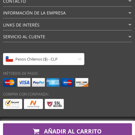
CONTACTO
INFORMACIÓN DE LA EMPRESA
LINKS DE INTERÉS
SERVICIO AL CLIENTE
Pesos Chilenos ($) - CLP
MÉTODOS DE PAGO:
COMPRA CON CONFIANZA:
Derechos de autor 2026. Todos los derechos reservados
AÑADIR AL CARRITO
LydaMarket®