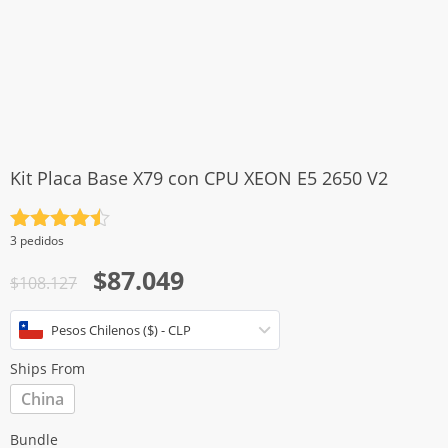
Kit Placa Base X79 con CPU XEON E5 2650 V2
Valorado
3 pedidos
con
4.5
El
El
$
87.049
de 5
$
108.127
precio
precio
Pesos Chilenos ($) - CLP
original
actual
era:
es:
Ships From
$108.127.
$87.049.
China
Bundle