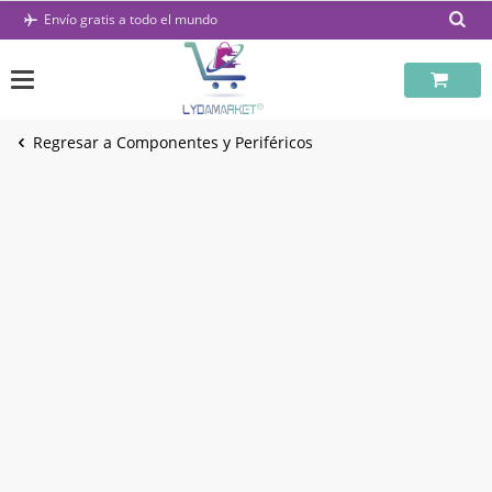
Saltar
Envío gratis a todo el mundo
al
contenido
Regresar a Componentes y Periféricos
-19%