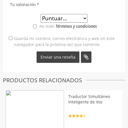
Tu valoración
*
He leído
Términos y condiciones
Guarda mi nombre, correo electrónico y web en este
navegador para la próxima vez que comente.
PRODUCTOS RELACIONADOS
Traductor Simultáneo
Inteligente de Voz
Valorado
con
4.5
de
5