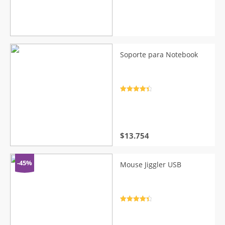
Soporte para Notebook
Valorado
con
4.5
de
5
$
13.754
-45%
Mouse Jiggler USB
Valorado
con
4.5
de
5