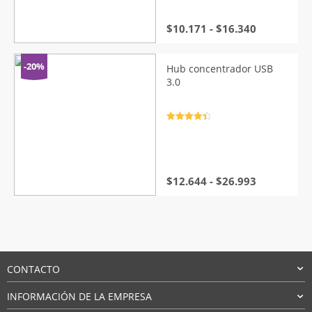
Rango
$
10.171
-
$
16.340
de
precios:
desde
-20%
Hub concentrador USB
$10.171
3.0
hasta
$16.340
Valorado
con
4.5
de
5
Rango
$
12.644
-
$
26.993
de
precios:
desde
$12.644
hasta
$26.993
CONTACTO
INFORMACIÓN DE LA EMPRESA