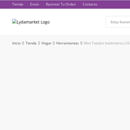
Saltar
Tienda
Envío
Rastrear Tu Orden
Contacto
al
contenido
Inicio
Tienda
Hogar
Herramientas
Mini Taladro Inalámbrico U