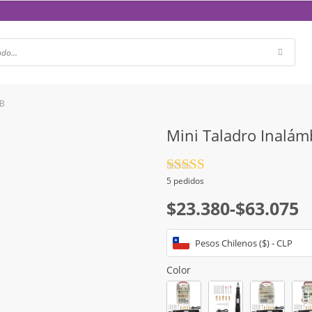
SB
Mini Taladro Inalám
Valorado
5 pedidos
con
4.5
de
Rango
5
$
23.380
-
$
63.075
de
Pesos Chilenos ($) - CLP
precios:
desde
Color
$23.380