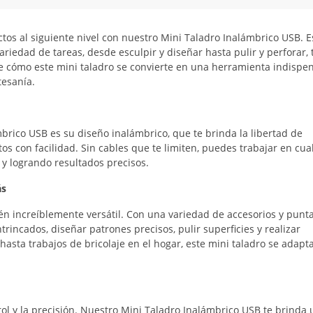
ctos al siguiente nivel con nuestro Mini Taladro Inalámbrico USB. E
variedad de tareas, desde esculpir y diseñar hasta pulir y perforar,
e cómo este mini taladro se convierte en una herramienta indispe
tesanía.
mbrico USB es su diseño inalámbrico, que te brinda la libertad de
os con facilidad. Sin cables que te limiten, puedes trabajar en cua
 y logrando resultados precisos.
ás
én increíblemente versátil. Con una variedad de accesorios y punt
trincados, diseñar patrones precisos, pulir superficies y realizar
hasta trabajos de bricolaje en el hogar, este mini taladro se adapt
trol y la precisión. Nuestro Mini Taladro Inalámbrico USB te brinda 