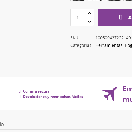
hasta
$63.075
A
SKU:
100500427222149
Categorías:
Herramientas
,
Hog
En
Compra segura
Devoluciones y reembolsos fáciles
mu
lo