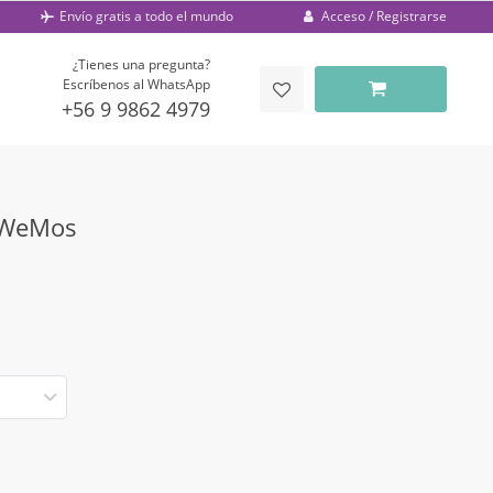
Acceso / Registrarse
Envío gratis a todo el mundo
¿Tienes una pregunta?
Escríbenos al WhatsApp
+56 9 9862 4979
o WeMos