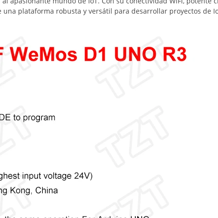
 al apasionante mundo de IoT. Con su conectividad WiFi, potente c
 una plataforma robusta y versátil para desarrollar proyectos de I