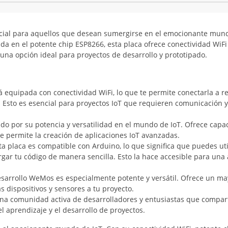
cial para aquellos que desean sumergirse en el emocionante mund
sada en el potente chip ESP8266, esta placa ofrece conectividad WiFi
 una opción ideal para proyectos de desarrollo y prototipado.
á equipada con conectividad WiFi, lo que te permite conectarla a r
. Esto es esencial para proyectos IoT que requieren comunicación y
ido por su potencia y versatilidad en el mundo de IoT. Ofrece cap
e permite la creación de aplicaciones IoT avanzadas.
sta placa es compatible con Arduino, lo que significa que puedes uti
rgar tu código de manera sencilla. Esto la hace accesible para una
Desarrollo WeMos es especialmente potente y versátil. Ofrece un ma
 dispositivos y sensores a tu proyecto.
na comunidad activa de desarrolladores y entusiastas que compar
 el aprendizaje y el desarrollo de proyectos.