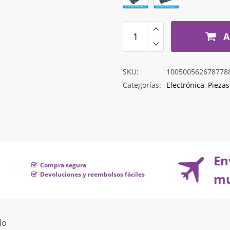
hasta
$9.227
A
SKU:
100500562678778
Categorías:
Electrónica
,
Piezas
En
Compra segura
Devoluciones y reembolsos fáciles
mu
lo