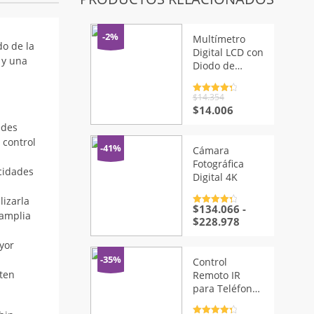
-2%
Multímetro
o de la
Digital LCD con
 y una
Diodo de
Voltaje
Valorado
$
14.354
con
4.5
de
El
El
$
14.006
5
precio
precio
edes
original
actual
 control
era:
es:
-41%
Cámara
$14.354.
$14.006.
Fotográfica
acidades
Digital 4K
lizarla
$
134.066
-
Valorado
 amplia
con
4.5
de
Rango
$
228.978
5
de
yor
precios:
desde
-35%
Control
$134.066
ten
Remoto IR
hasta
para Teléfonos
$228.978
Inteligentes