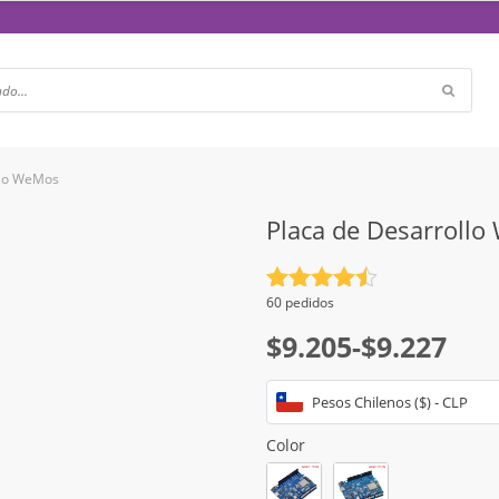
llo WeMos
Placa de Desarroll
Valorado
60 pedidos
con
4.5
Rango
$
9.205
-
$
9.227
de 5
de
Pesos Chilenos ($) - CLP
precios:
desde
Color
$9.205