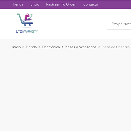
Saltar
Tienda
Envío
Rastrear Tu Orden
Contacto
al
contenido
Inicio
Tienda
Electrónica
Piezas y Accesorios
Placa de Desarro
-58%